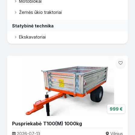
Motoblokai
Žemės ūkio traktoriai
Statybinė technika
Ekskavatoriai
999 €
Puspriekabė T100(M) 1000kg
2026-07-13
Vilnius