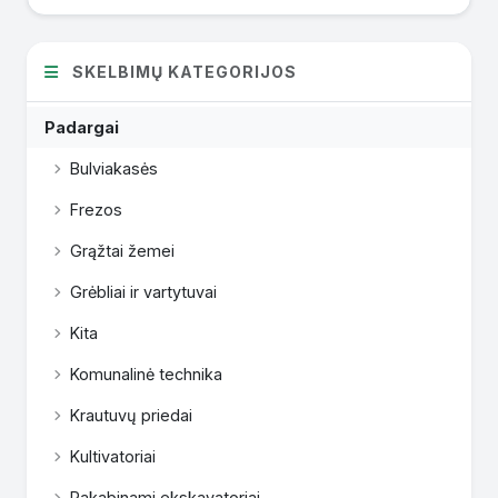
SKELBIMŲ KATEGORIJOS
Padargai
Bulviakasės
Frezos
Grąžtai žemei
Grėbliai ir vartytuvai
Kita
Komunalinė technika
Krautuvų priedai
Kultivatoriai
Pakabinami ekskavatoriai