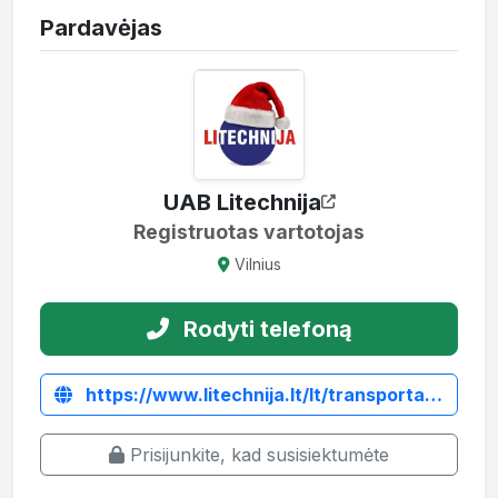
Pardavėjas
UAB Litechnija
Registruotas vartotojas
Vilnius
Rodyti telefoną
https://www.litechnija.lt/lt/transportavimo-dezes/181-transportavimo-deze-15-m.html
Prisijunkite, kad susisiektumėte