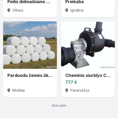
Peilis didmaišiams prapjauti
Priekaba
Vilnius
Ignalina
Parduodu žemės ūkio techniką
Cheminis siurblys CTP-30 varomas traktoriaus darbiniu velenu
777 €
Molėtai
Panevėžys
REKLAMA