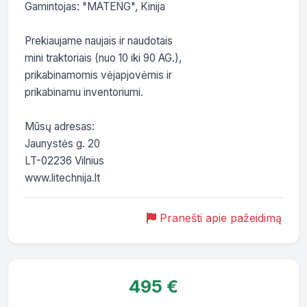
Gamintojas: "MATENG", Kinija

Prekiaujame naujais ir naudotais

mini traktoriais (nuo 10 iki 90 AG.),

prikabinamomis vėjapjovėmis ir

prikabinamu inventoriumi.

Mūsų adresas:

Jaunystės g. 20

LT-02236 Vilnius

www.litechnija.lt
Pranešti apie pažeidimą
495 €