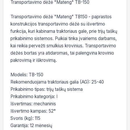
Transportavimo dėžė "Mateng" TB-150

Transportavimo dėžė "Mateng" TB150 - paprastos 
konstrukcijos transportavimo dėžė su išvertimo 
funkcija, kuri kabinama traktoriaus gale, prie trijų taškų 
prikabinimo sistemos. Puikiai tinka įvairiems darbams, 
kai reikia pervežti smulkius krovinius. Transportavimo 
dėžės bortas yra atidaromas, tai palengvina krovinio 
pakrovimą ir iškrovimą.

Modelis: TB-150

Rekomenduojama traktoriaus galia (AG): 25-40

Prikabinimo tipas: trijų taškų sistema

Prikabinimo kategorija: I

Išvertimas: mechaninis

Išvertimo kampas: 52°

Svoris (kg): 115

Garantija: 12 mėnesių
