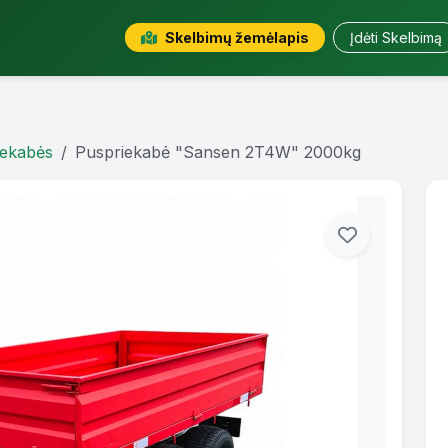
Skelbimų žemėlapis
Įdėti Skelbimą
iekabės
Puspriekabė "Sansen 2T4W" 2000kg