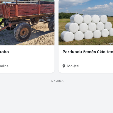
kaba
nalina
Molėtai
REKLAMA