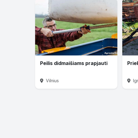
Peilis didmaišiams prapjauti
Prie
Vilnius
Ig