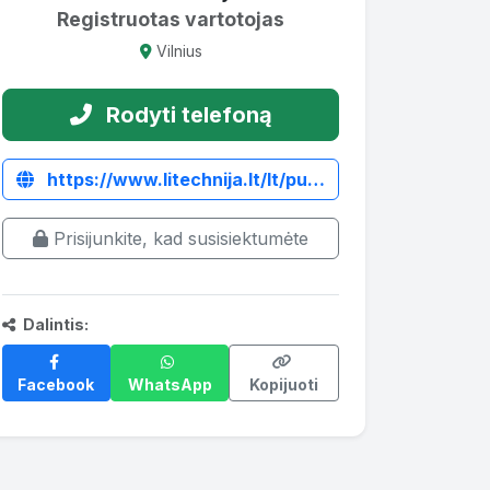
Registruotas vartotojas
Vilnius
Rodyti telefoną
https://www.litechnija.lt/lt/puspriekabes/4859-puspriekabe-sansen-2t4w-2000-kg.html
Prisijunkite, kad susisiektumėte
Dalintis:
Facebook
WhatsApp
Kopijuoti