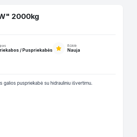
4W" 2000kg
ipas
Būklė
riekabos / Puspriekabės
Nauja
 galios puspriekabė su hidrauliniu išvertimu. 