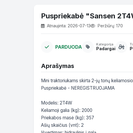
Puspriekabė "Sansen 2T
Atnaujinta: 2026-07-13
Peržiūrų: 170
Kategorija
T
PARDUODA
Padargai
P
Aprašymas
Mini traktoriukams skirta 2-jų tonų keliamosios
Puspriekabė - NEREGISTRUOJAMA

Modelis: 2T4W

Keliamoji galia (kg): 2000

Priekabos masė (kg): 357

Ašių skaičius (vnt): 2

Išvertimas: hidraulinis į galą
