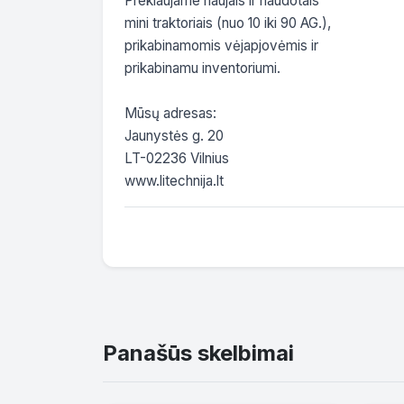
Prekiaujame naujais ir naudotais

mini traktoriais (nuo 10 iki 90 AG.),

prikabinamomis vėjapjovėmis ir

prikabinamu inventoriumi.

Mūsų adresas:

Jaunystės g. 20

LT-02236 Vilnius

www.litechnija.lt
Panašūs skelbimai