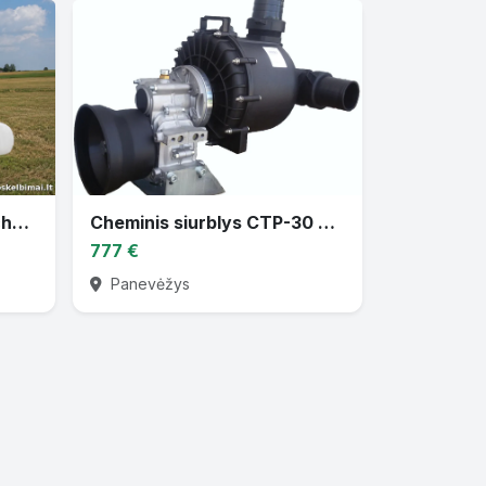
Parduodu žemės ūkio techniką
Cheminis siurblys CTP-30 varomas traktoriaus darbiniu velenu
777 €
Panevėžys