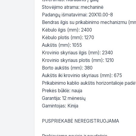
Stovėjimo atrama: mechaninė

Padangų išmatavimai: 20X10.00-8

Bendras ilgis su prikabinimo mechanizmu (mm
Kėbulo ilgis (mm): 2400

Kėbulo plotis (mm): 1270

Aukštis (mm): 1055

Krovinio skyriaus ilgis (mm): 2340

Krovinio skyriaus plotis (mm): 1210

Borto aukštis (mm): 380

Aukštis iki krovinio skyriaus (mm): 675

Prikabinimo kablio aukštis horizontalioje padė
Prekės būklė: nauja

Garantija: 12 mėnesių

Gamintojas: Kinija

PUSPRIEKABĖ NEREGISTRUOJAMA
