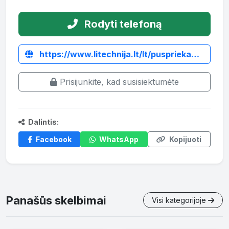
Rodyti telefoną
https://www.litechnija.lt/lt/puspriekabes/5292-puspriekabe-35t.html
Prisijunkite, kad susisiektumėte
Dalintis:
Facebook
WhatsApp
Kopijuoti
Panašūs skelbimai
Visi kategorijoje