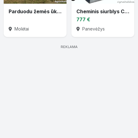
Parduodu žemės ūkio techniką
Cheminis siurblys CTP-30 varomas traktoriaus darbiniu velenu
777 €
Molėtai
Panevėžys
REKLAMA