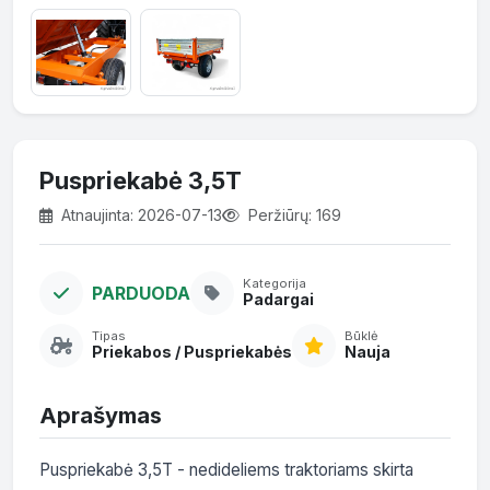
Puspriekabė 3,5T
Atnaujinta: 2026-07-13
Peržiūrų: 169
Kategorija
PARDUODA
Padargai
Tipas
Būklė
Priekabos / Puspriekabės
Nauja
Aprašymas
Puspriekabė 3,5T - nedideliems traktoriams skirta 