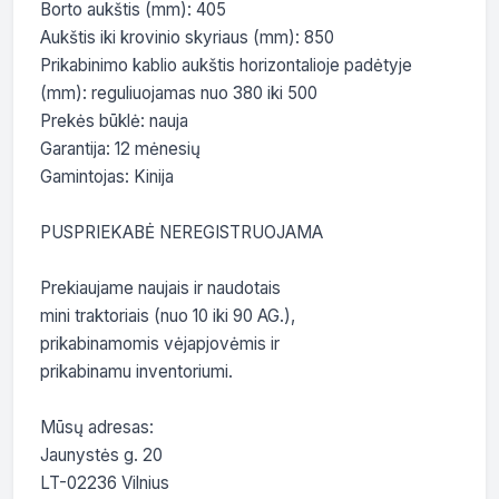
Borto aukštis (mm): 405

Aukštis iki krovinio skyriaus (mm): 850

Prikabinimo kablio aukštis horizontalioje padėtyje 
(mm): reguliuojamas nuo 380 iki 500

Prekės būklė: nauja

Garantija: 12 mėnesių

Gamintojas: Kinija

PUSPRIEKABĖ NEREGISTRUOJAMA

Prekiaujame naujais ir naudotais

mini traktoriais (nuo 10 iki 90 AG.),

prikabinamomis vėjapjovėmis ir

prikabinamu inventoriumi.

Mūsų adresas:

Jaunystės g. 20

LT-02236 Vilnius
