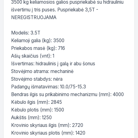
3500 kg keliamosios galios puspriekabė su hidrauliniu 
išvertimu į tris puses. Puspriekabė 3,5T - 
NEREGISTRUOJAMA

Modelis: 3.5T

Keliamoji galia (kg): 3500

Priekabos masė (kg): 716

Ašių skaičius (vnt): 1

Išvertimas: hidraulinis į galą ir abu šonus

Stovėjimo atrama: mechaninė

Stovėjimo stabdys: nėra

Padangų išmatavimas: 10.0/75-15.3

Bendras ilgis su prikabinimo mechanizmu (mm): 4000

Kėbulo ilgis (mm): 2845

Kėbulo plotis (mm): 1500

Aukštis (mm): 1250

Krovinio skyriaus ilgis (mm): 2720

Krovinio skyriaus plotis (mm): 1420
