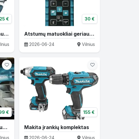
25 €
30 €
Kampiniai šlifuokliai geriausiomis kainomis!
Atstumų matuokliai geriausiomis kainomis
lnius
2026-06-24
Vilnius
99 €
155 €
Akum perforatoriai geriausiomis kainomis !
Makita įrankių komplektas
lnius
2026-06-24
Vilnius