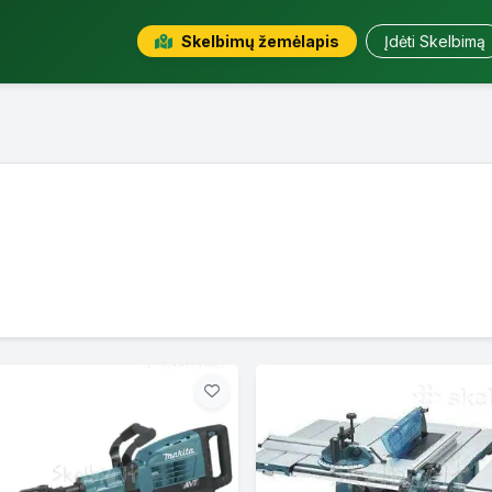
Skelbimų žemėlapis
Įdėti Skelbimą