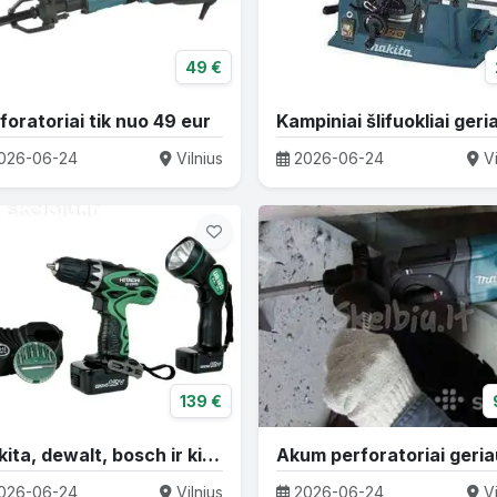
49 €
foratoriai tik nuo 49 eur
026-06-24
Vilnius
2026-06-24
Vi
139 €
Makita, dewalt, bosch ir kiti akum komplektai
026-06-24
Vilnius
2026-06-24
Vi