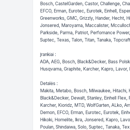
Bosch, CastelGarden, Castor, Challenge, Ch
EFCO, Erman, Eurotec, Eurotek, Einhell, Esper,
Greenworks, GMC, Grizzly, Hander, Hecht, Hita
Jonsered, Maroyama, Maccalister, Mcculloch,
Parkside, Parma, Patriot, Perfomance Power, P
Suptec, Texas, Talon, Titan, Tanaka, Topcraft, 
Įrankiai :

ADA, AEG, Bosch, Black&Decker, Bass Polska, D
Husqvarna, Graphite, Karcher, Kapro, Lavor, M
Detalės :

Makita, Metabo, Bosch, Milwaukee, Hitachi, Hi
Black&Decker, Dewalt, Stanley, Einhell Flex, F
Karcher, Kioridz, MTD, WolfGarten, ALko, A
Demon, EFCO, Erman, Eurotec, Eurotek, Einhell
Hikoki, Homelite, Ikra, Jonsered, Kapro, Lav
Poulan, Shindaiwa, Solo, Suptec, Tanaka, Texa