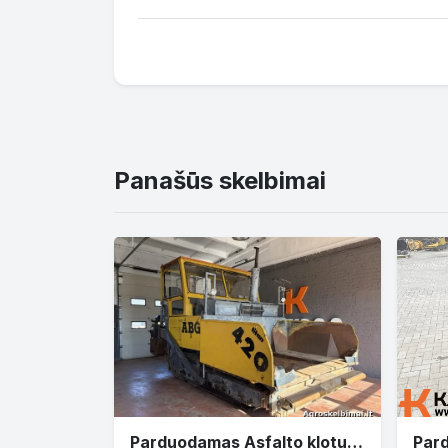
Panašūs skelbimai
Parduodamas Asfalto klotuvas ABG TITAN 420 atsarginėms dalims (1986)