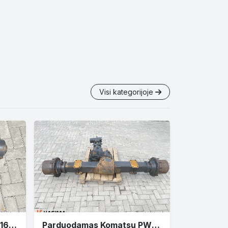
Visi kategorijoje
Parduodami Komatsu PW160 ašies stabilizavimo cilindrai
Parduodamas Komatsu PW160 galinis tiltas