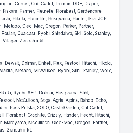
ampion, Comet, Cub Cadet, Demon, DDE, Draper, 
 Fiskars, Farmer, Fleurelle, Florabest, Gardencare, 
chi, Hikoki, Homelite, Husqvarna, Hunter, Ikra, JCB, 
 Metabo, Oleo-Mac, Oregon, Parker, Partner, 
oulan, Qualcast, Ryobi, Shindaiwa, Skil, Solo, Stanley, 
Villager, Zenoah ir kt.

ewalt, Dolmar, Einhell, Flex, Festool, Hitachi, Hikoki, 
akita, Metabo, Milwaukee, Ryobi, Stihl, Stanley, Worx,

koki, Ryobi, AEG, Dolmar, Husqvarna, Stihl, 
estool, McCulloch, Stiga, Agria, Alpina, Bahco, Echo, 
mber, Bass Polska, SOLO, CastelGarden, CubCadet, 
, Florabest, Graphite, Grizzly, Hander, Hecht, Hitachi, 
or, Maroyama, Mcculloch, Oleo-Mac, Oregon, Partner, 
s, Zenoah ir kt.