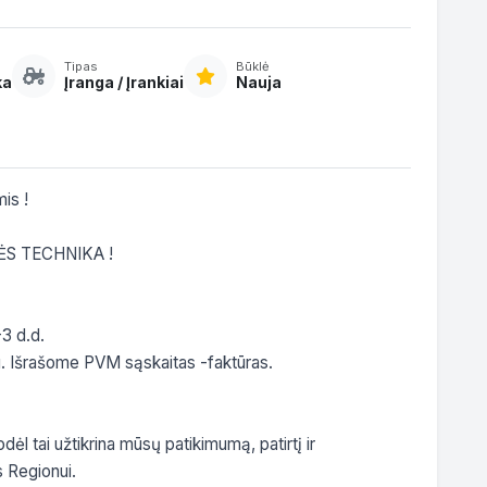
Tipas
Būklė
ka
Įranga / Įrankiai
Nauja
s !

S TECHNIKA !

3 d.d.

. Išrašome PVM sąskaitas -faktūras.

l tai užtikrina mūsų patikimumą, patirtį ir 
s Regionui.
