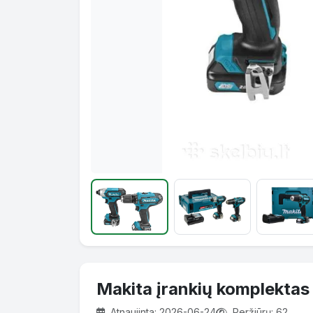
Makita įrankių komplektas
Atnaujinta: 2026-06-24
Peržiūrų: 62