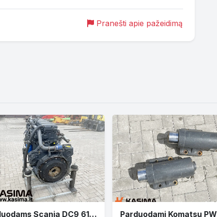
Pranešti apie pažeidimą
Parduodams Scania DC9 61A variklis