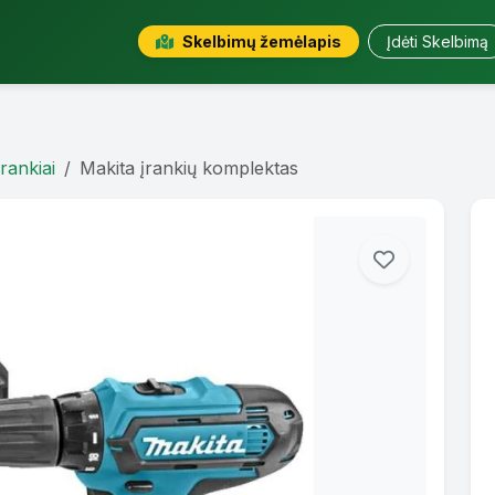
Skelbimų žemėlapis
Įdėti Skelbimą
Įrankiai
Makita įrankių komplektas