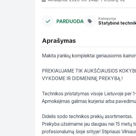
Kategorija
PARDUODA
Statybinė techni
Aprašymas
Makita įrankių komplektai geriausiomis kainomi
PREKIAUJAME TIK AUKŠČIAUSIOS KOKYBĖ
VYKDOME IR DIDMENINĘ PREKYBĄ !

Technikos pristatymas visoje Lietuvoje per 1-
Apmokėjimas galimas kurjeriui arba pavedimu
Didelis sodo technikos prekių asortimentas.

Prekyba užsiimame jau daugiau nei 15 metų todė
profesionalumą šioje srityje! Stipriausi Vilniau