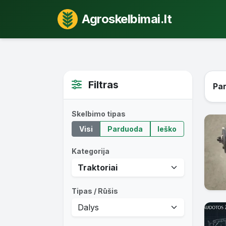
Agroskelbimai.lt
Filtras
Pa
Skelbimo tipas
Visi
Parduoda
Ieško
Kategorija
Tipas / Rūšis