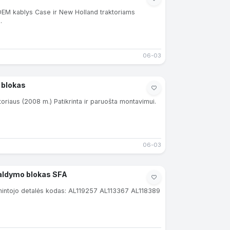
OEM kablys Case ir New Holland traktoriams
.
06-03
 blokas
oriaus (2008 m.) Patikrinta ir paruošta montavimui.
06-03
aldymo blokas SFA
intojo detalės kodas: AL119257 AL113367 AL118389