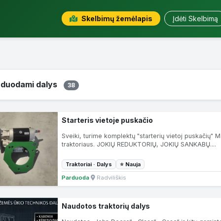
Skelbimų žemėlapis
Įdėti Skelbimą
rduodami dalys
38
Starteris vietoje puskačio
Sveiki, turime komplektų "starterių vietoj puskačių" M
traktoriaus. JOKIŲ REDUKTORIŲ, JOKIŲ SANKABŲ....
Traktoriai · Dalys
⭐ Nauja
Parduoda
·
Radviliškis
Naudotos traktorių dalys