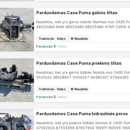
Parduodamas Case Puma galinis tiltas
Naudotas, bet yra geros būklės Nuimtas nuo CASE Pu
48025484 RAW 48025485 48025486 ATM1 23919 4
Traktoriai · Dalys
♻ Naudota
Parduoda
·
Telšiai
Parduodamas Case Puma priekinis tiltas
Naudotas, bet yra geros būklės Nuimta nuo CASE Pu
0531242 48028907 51414257 84380307 87644385
Traktoriai · Dalys
♻ Naudota
Parduoda
·
Telšiai
Parduodamos Case Puma hidraulinės poros
Naudotos, bet yra puikios būklės Išimtos iš CASE P
47592924 87555868 87607904 190911 190906 19091