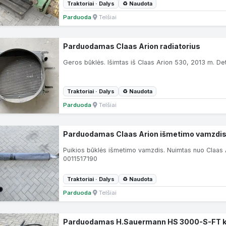
Traktoriai · Dalys
♻ Naudota
Parduoda
·
Telšiai
Parduodamas Claas Arion radiatorius
Geros būklės. Išimtas iš Claas Arion 530, 2013 m.
Traktoriai · Dalys
♻ Naudota
Parduoda
·
Telšiai
Parduodamas Claas Arion išmetimo vamzdi
Puikios būklės išmetimo vamzdis. Nuimtas nuo Claas
0011517190
Traktoriai · Dalys
♻ Naudota
Parduoda
·
Telšiai
Parduo