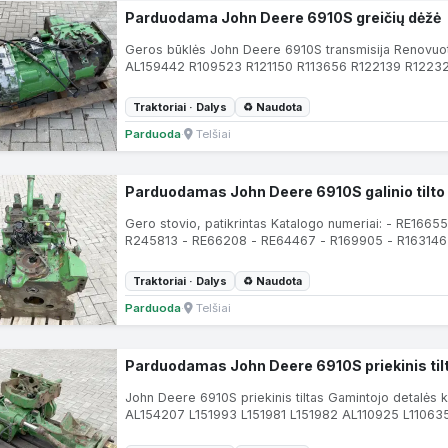
Parduodama John Deere 6910S greičių dėžė
Geros būklės John Deere 6910S transmisija Renovuo
AL159442 R109523 R121150 R113656 R122139 R122321
Traktoriai · Dalys
♻ Naudota
Parduoda
·
Telšiai
Parduodamas John Deere 6910S galinio tilto 
Gero stovio, patikrintas Katalogo numeriai: - RE166
R245813 - RE66208 - RE64467 - R169905 - R163146
Traktoriai · Dalys
♻ Naudota
Parduoda
·
Telšiai
Parduodamas John Deere 6910S priekinis til
John Deere 6910S priekinis tiltas Gamintojo detalė
AL154207 L151993 L151981 L151982 AL110925 L110635.