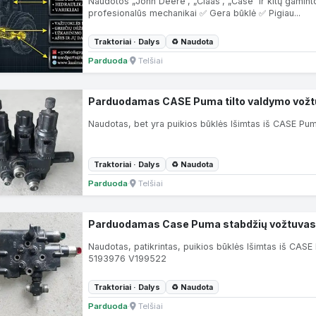
Naudotos „John Deere“, „Claas“, „Case“ ir kitų gamint
profesionalūs mechanikai ✅ Gera būklė ✅ Pigiau...
Traktoriai · Dalys
♻ Naudota
Parduoda
·
Telšiai
Parduodamas CASE Puma tilto valdymo vož
Naudotas, bet yra puikios būklės Išimtas iš CASE P
Traktoriai · Dalys
♻ Naudota
Parduoda
·
Telšiai
Parduodamas Case Puma stabdžių vožtuvas
Naudotas, patikrintas, puikios būklės Išimtas iš CA
5193976 V199522
Traktoriai · Dalys
♻ Naudota
Parduoda
·
Telšiai