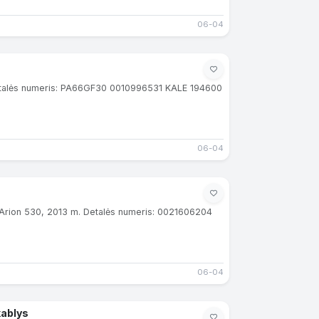
06-04
 Detalės numeris: PA66GF30 0010996531 KALE 194600
06-04
s
 Arion 530, 2013 m. Detalės numeris: 0021606204
06-04
damas H.Sauermann HS 3000-S-FT kablys