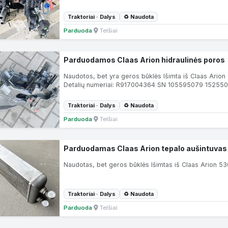
Traktoriai · Dalys
♻ Naudota
Parduoda
·
Telšiai
Parduodamos Claas Arion hidraulinės poros
Naudotos, bet yra geros būklės Išimta iš Claas Arion
Detalių numeriai: R917004364 SN 105595079 15255
Traktoriai · Dalys
♻ Naudota
Parduoda
·
Telšiai
Parduodamas Claas Arion tepalo aušintuvas
Naudotas, bet geros būklės Išimtas iš Claas Arion 
Traktoriai · Dalys
♻ Naudota
Parduoda
·
Telšiai