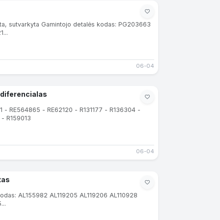
ta, sutvarkyta Gamintojo detalės kodas: PG203663
...
06-04
diferencialas
551 - RE564865 - RE62120 - R131177 - R136304 -
 - R159013
06-04
tas
s kodas: AL155982 AL119205 AL119206 AL110928
..