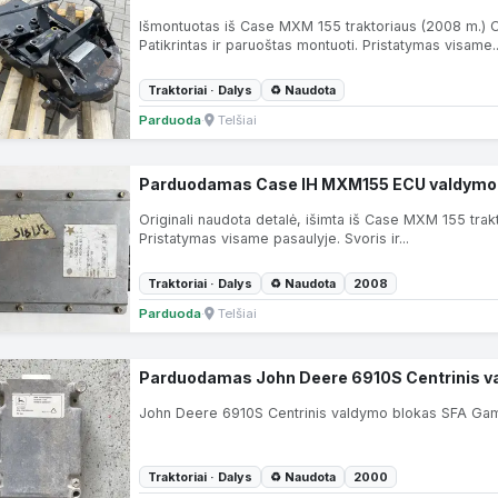
Išmontuotas iš Case MXM 155 traktoriaus (2008 m.) 
Patikrintas ir paruoštas montuoti. Pristatymas visame..
Traktoriai · Dalys
♻ Naudota
Parduoda
·
Telšiai
Parduodamas Case IH MXM155 ECU valdymo
Originali naudota detalė, išimta iš Case MXM 155 trakt
Pristatymas visame pasaulyje. Svoris ir...
Traktoriai · Dalys
♻ Naudota
2008
Parduoda
·
Telšiai
Parduodamas John Deere 6910S Centrinis v
John Deere 6910S Centrinis valdymo blokas SFA Gam
Traktoriai · Dalys
♻ Naudota
2000