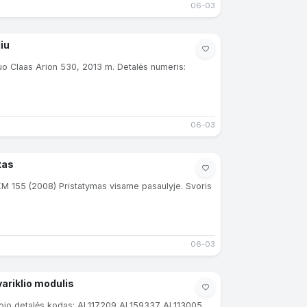
06-03
iu
uo Claas Arion 530, 2013 m. Detalės numeris:
06-03
tas
M 155 (2008) Pristatymas visame pasaulyje. Svoris
06-03
ariklio modulis
tojo detalės kodas: AL117209 AL159337 AL113005