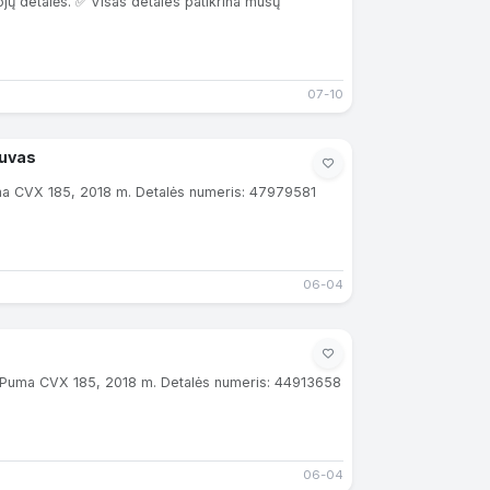
ojų detalės. ✅ Visas detales patikrina mūsų
07-10
tuvas
uma CVX 185, 2018 m. Detalės numeris: 47979581
06-04
SE Puma CVX 185, 2018 m. Detalės numeris: 44913658
06-04