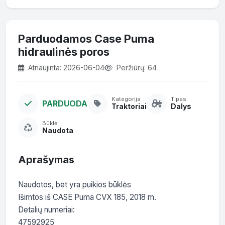
Parduodamos Case Puma
hidraulinės poros
Atnaujinta: 2026-06-04
Peržiūrų: 64
Kategorija
Tipas
PARDUODA
Traktoriai
Dalys
Būklė
Naudota
Aprašymas
Naudotos, bet yra puikios būklės

Išimtos iš CASE Puma CVX 185, 2018 m.

Detalių numeriai:

47592925
