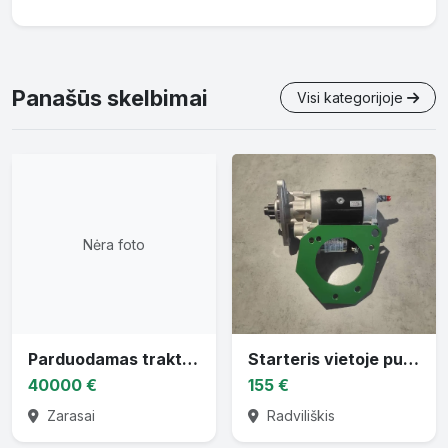
Panašūs skelbimai
Visi kategorijoje
Nėra foto
Parduodamas traktorius CASE PUMA 130
Starteris vietoje puskačio
40000 €
155 €
Zarasai
Radviliškis