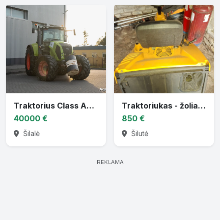
Traktorius Class Axion 830
Traktoriukas - žoliapjovė
40000 €
850 €
Šilalė
Šilutė
REKLAMA