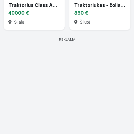
Traktorius Class Axion 830
Traktoriukas - žoliapjovė
40000 €
850 €
Šilalė
Šilutė
REKLAMA