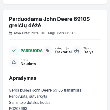
Parduodama John Deere 6910S
greičių dėžė
Atnaujinta: 2026-06-04
Peržiūrų: 69
Kategorija
Tipas
PARDUODA
Traktoriai
Dalys
Būklė
Naudota
Aprašymas
Geros būklės John Deere 6910S transmisija

Renovuota, sutvarkyta

Gamintojo detalės kodas:

PG203663
