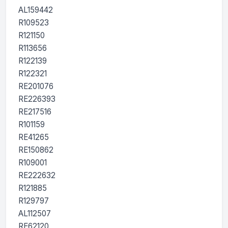
AL159442

R109523

R121150

R113656

R122139

R122321

RE201076

RE226393

RE217516

R101159

RE41265

RE150862

R109001

RE222632

R121885

R129797

AL112507

RE62120