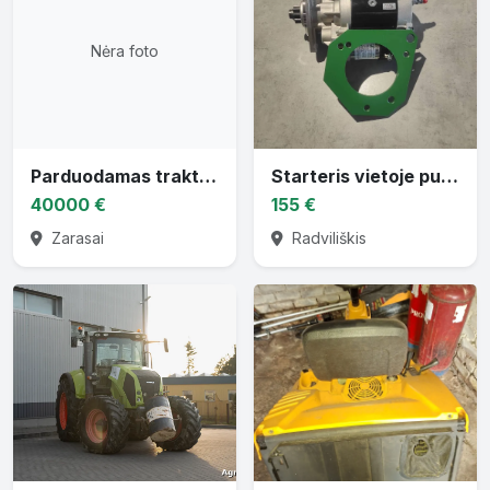
Nėra foto
Parduodamas traktorius CASE PUMA 130
Starteris vietoje puskačio
40000 €
155 €
Zarasai
Radviliškis