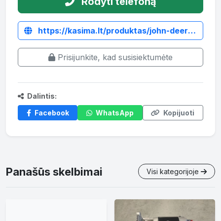
Rodyti telefoną
https://kasima.lt/produktas/john-deere-6910s-transmisija/
Prisijunkite, kad susisiektumėte
Dalintis:
Facebook
WhatsApp
Kopijuoti
Panašūs skelbimai
Visi kategorijoje