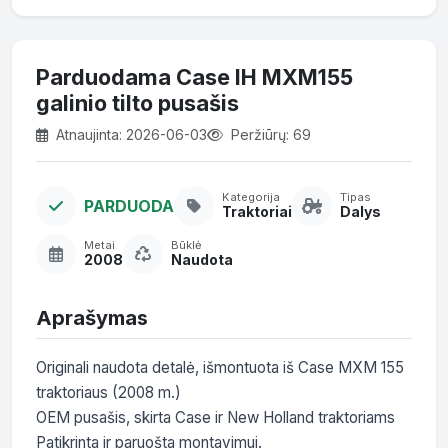
Parduodama Case IH MXM155
galinio tilto pusašis
Atnaujinta: 2026-06-03
Peržiūrų: 69
Kategorija
Tipas
PARDUODA
Traktoriai
Dalys
Metai
Būklė
2008
Naudota
Aprašymas
Originali naudota detalė, išmontuota iš Case MXM 155 
traktoriaus (2008 m.)

OEM pusašis, skirta Case ir New Holland traktoriams

Patikrinta ir paruošta montavimui.
