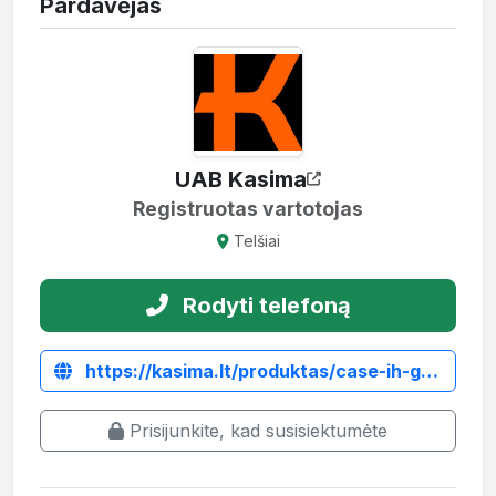
Pardavėjas
UAB Kasima
Registruotas vartotojas
Telšiai
Rodyti telefoną
https://kasima.lt/produktas/case-ih-galine-asis-kaire-puse/
Prisijunkite, kad susisiektumėte