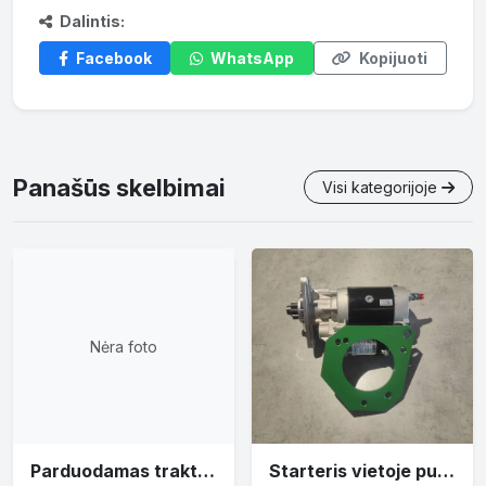
Dalintis:
Facebook
WhatsApp
Kopijuoti
Panašūs skelbimai
Visi kategorijoje
Nėra foto
Parduodamas traktorius CASE PUMA 130
Starteris vietoje puskačio