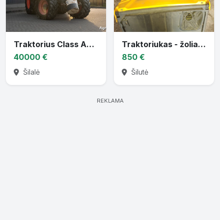
Traktorius Class Axion 830
Traktoriukas - žoliapjovė
40000 €
850 €
Šilalė
Šilutė
REKLAMA