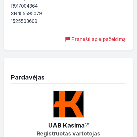
R917004364

SN 105595079

1525503609
Pranešti apie pažeidimą
Pardavėjas
UAB Kasima
Registruotas vartotojas