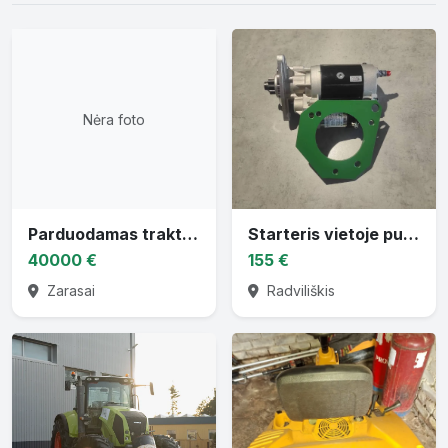
Nėra foto
Parduodamas traktorius CASE PUMA 130
Starteris vietoje puskačio
40000 €
155 €
Zarasai
Radviliškis