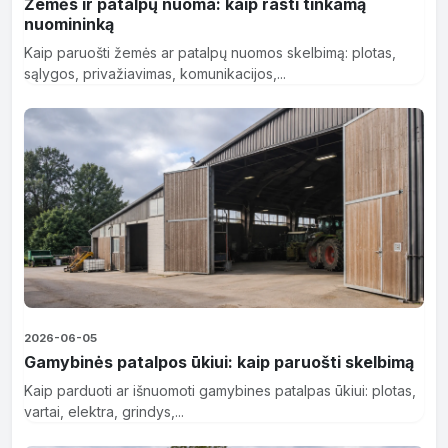
Žemės ir patalpų nuoma: kaip rasti tinkamą
nuomininką
Kaip paruošti žemės ar patalpų nuomos skelbimą: plotas,
sąlygos, privažiavimas, komunikacijos,...
2026-06-05
Gamybinės patalpos ūkiui: kaip paruošti skelbimą
Kaip parduoti ar išnuomoti gamybines patalpas ūkiui: plotas,
vartai, elektra, grindys,...