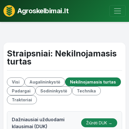
Agroskelbimai.lt
Straipsniai: Nekilnojamasis
turtas
Visi
Augalininkystė
Nekilnojamasis turtas
Padargai
Sodininkystė
Technika
Traktoriai
Dažniausiai užduodami
Žiūrėti DUK →
klausimai (DUK)