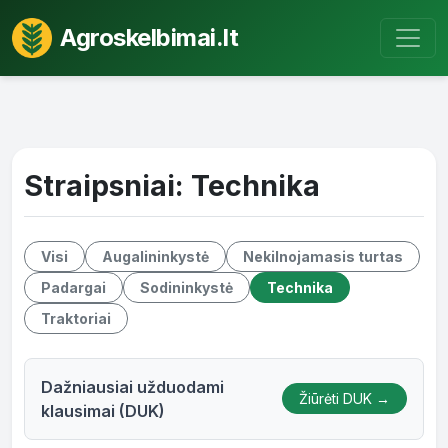
Agroskelbimai.lt
Straipsniai: Technika
Visi
Augalininkystė
Nekilnojamasis turtas
Padargai
Sodininkystė
Technika
Traktoriai
Dažniausiai užduodami
Žiūrėti DUK →
klausimai (DUK)