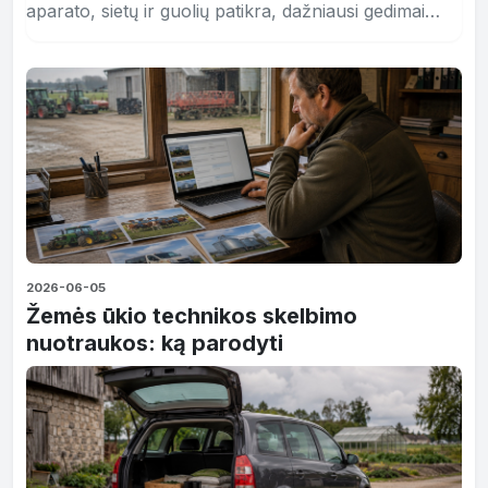
aparato, sietų ir guolių patikra, dažniausi gedimai
lauke ir ko ieškoti perkant naudotą kombainą.
2026-06-05
Žemės ūkio technikos skelbimo
nuotraukos: ką parodyti