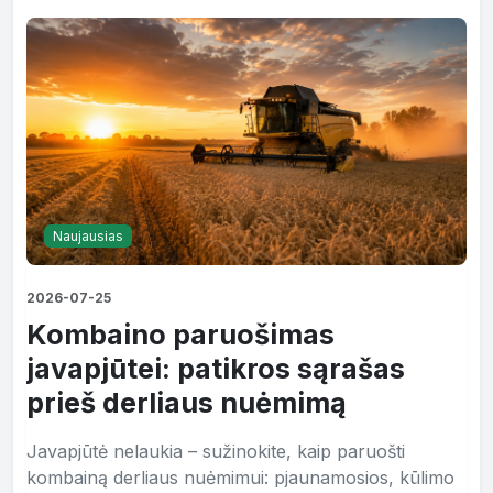
Naujausias
2026-07-25
Kombaino paruošimas
javapjūtei: patikros sąrašas
prieš derliaus nuėmimą
Javapjūtė nelaukia – sužinokite, kaip paruošti
kombainą derliaus nuėmimui: pjaunamosios, kūlimo