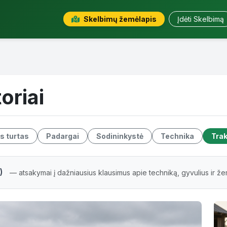
Skelbimų žemėlapis
Įdėti Skelbimą
oriai
s turtas
Padargai
Sodininkystė
Technika
Trak
)
— atsakymai į dažniausius klausimus apie techniką, gyvulius ir ž