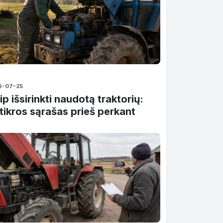
6-07-25
ip išsirinkti naudotą traktorių:
tikros sąrašas prieš perkant