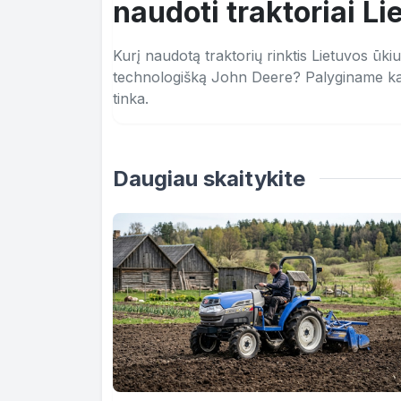
naudoti traktoriai Li
Kurį naudotą traktorių rinktis Lietuvos ūki
technologišką John Deere? Palyginame kai
tinka.
Daugiau skaitykite