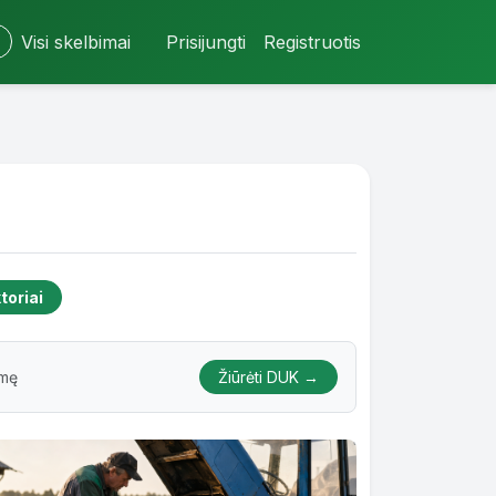
Visi skelbimai
Prisijungti
Registruotis
toriai
Žiūrėti DUK →
emę