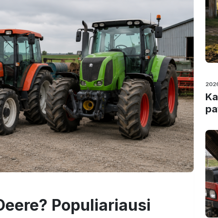
202
Ka
pa
Deere? Populiariausi