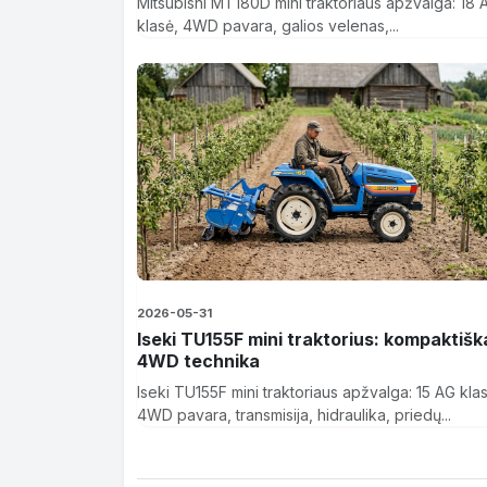
Mitsubishi MT180D mini traktoriaus apžvalga: 18 
klasė, 4WD pavara, galios velenas,...
2026-05-31
Iseki TU155F mini traktorius: kompaktišk
4WD technika
Iseki TU155F mini traktoriaus apžvalga: 15 AG kla
4WD pavara, transmisija, hidraulika, priedų...