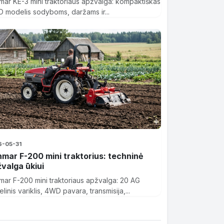
mar KE-3 mini traktoriaus apžvalga: kompaktiškas
 modelis sodyboms, daržams ir...
6-05-31
mar F-200 mini traktorius: techninė
valga ūkiui
mar F-200 mini traktoriaus apžvalga: 20 AG
linis variklis, 4WD pavara, transmisija,...