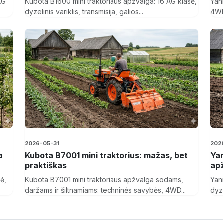
AG
Kubota B1600 mini traktoriaus apžvalga: 16 AG klasė,
Yan
dyzelinis variklis, transmisija, galios...
4WD
2026-05-31
202
a
Kubota B7001 mini traktorius: mažas, bet
Yan
praktiškas
apž
sė,
Kubota B7001 mini traktoriaus apžvalga sodams,
Yan
daržams ir šiltnamiams: techninės savybės, 4WD...
dyze