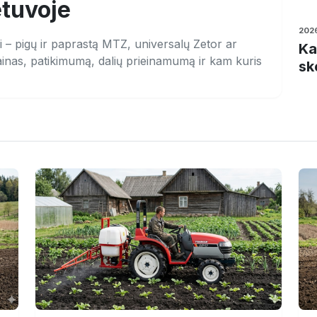
etuvoje
202
ui – pigų ir paprastą MTZ, universalų Zetor ar
Ka
nas, patikimumą, dalių prieinamumą ir kam kuris
sk