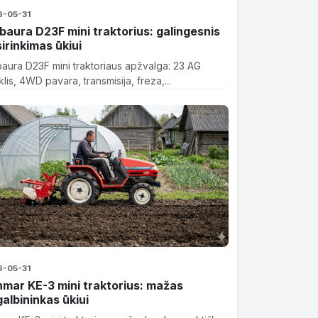
6-05-31
baura D23F mini traktorius: galingesnis
irinkimas ūkiui
baura D23F mini traktoriaus apžvalga: 23 AG
klis, 4WD pavara, transmisija, freza,...
6-05-31
mar KE-3 mini traktorius: mažas
albininkas ūkiui