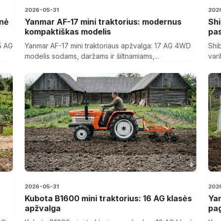
2026-05-31
202
inė
Yanmar AF-17 mini traktorius: modernus
Shi
kompaktiškas modelis
pas
25 AG
Yanmar AF-17 mini traktoriaus apžvalga: 17 AG 4WD
Shi
modelis sodams, daržams ir šiltnamiams,...
vari
2026-05-31
202
Kubota B1600 mini traktorius: 16 AG klasės
Yan
apžvalga
pag