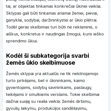
tai, ar objektas tinkamas konkrečiai ūkinei veiklai.
Sklypas gali būti tinkamas ariamai žemei, pievai,
ganyklai, sodybai, daržininkystei ar ūkio plėtrai.
Todėl geras skelbimas turi būti ne reklaminis, o
aiškus, konkretus ir naudingas žmogui, kuris ieško
sprendimo ūkiui.
Kodėl ši subkategorija svarbi
žemės ūkio skelbimuose
Žemės sklypai yra aktualūs ne tik nekilnojamojo
turto pirkėjams, bet ir ūkininkams, kaimo
gyventojams, sodybų savininkams, paslaugų
teikėjams ir smulkiems verslams. Tokie skelbimai
dažnai susiję su realia veikla: žemės dirbimu,
gyvulių laikymu, produkcijos sandėliavimu,