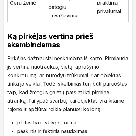
Gera žemė
praktiniai
patogiu
privalumai
privažiavimu
Ką pirkėjas vertina prieš
skambindamas
Pirkėjas dažniausiai neskambina iš karto. Pirmiausia
jis vertina nuotraukas, vietą, aprašymo
konkretumą, ar nurodyti trūkumai ir ar objektas
tinka jo veiklai. Todėl skelbimas turi būti paruoštas
taip, kad žmogus galėtų pats atlikti pirminę
atranką. Tai ypač svarbu, kai objektas yra kitame
rajone ir apžiūrai reikia planuoti kelionę.
plotas ha ir sklypo forma
paskirtis ir faktinis naudojimas