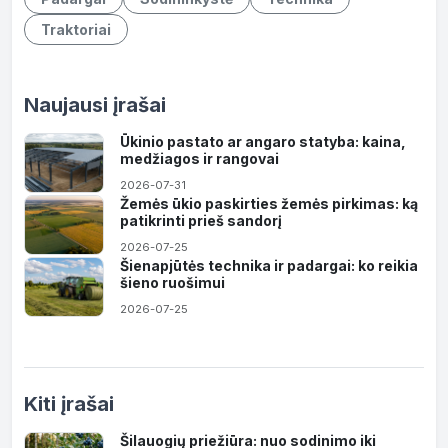
Traktoriai
Naujausi įrašai
Ūkinio pastato ar angaro statyba: kaina,
medžiagos ir rangovai
2026-07-31
Žemės ūkio paskirties žemės pirkimas: ką
patikrinti prieš sandorį
2026-07-25
Šienapjūtės technika ir padargai: ko reikia
šieno ruošimui
2026-07-25
Kiti įrašai
Šilauogių priežiūra: nuo sodinimo iki