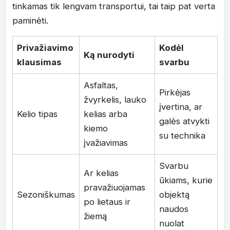
tinkamas tik lengvam transportui, tai taip pat verta
paminėti.
Privažiavimo
Kodėl
Ką nurodyti
klausimas
svarbu
Asfaltas,
Pirkėjas
žvyrkelis, lauko
įvertina, ar
Kelio tipas
kelias arba
galės atvykti
kiemo
su technika
įvažiavimas
Svarbu
Ar kelias
ūkiams, kurie
pravažiuojamas
Sezoniškumas
objektą
po lietaus ir
naudos
žiemą
nuolat