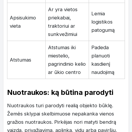
Ar yra vietos
Lemia
Apsisukimo
priekabai,
logistikos
vieta
traktoriui ar
patogumą
sunkvežimiui
Atstumas iki
Padeda
miestelio,
planuoti
Atstumas
pagrindinio kelio
kasdienį
ar ūkio centro
naudojimą
Nuotraukos: ką būtina parodyti
Nuotraukos turi parodyti realią objekto būklę.
Žemės sklypai skelbimuose nepakanka vienos
gražios nuotraukos. Pirkėjas nori matyti bendrą
vaizdą, privažiavimą, aplinką, vidų arba paviršių,