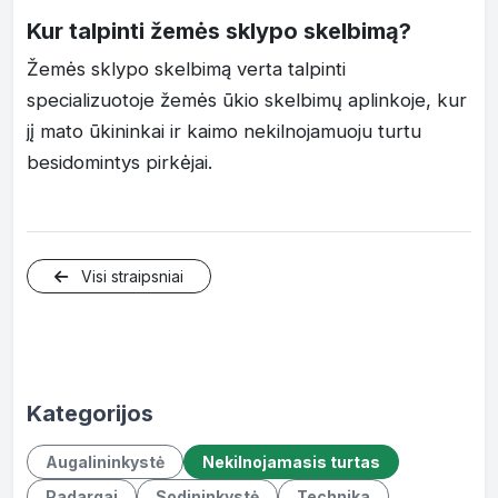
Kur talpinti žemės sklypo skelbimą?
Žemės sklypo skelbimą verta talpinti
specializuotoje žemės ūkio skelbimų aplinkoje, kur
jį mato ūkininkai ir kaimo nekilnojamuoju turtu
besidomintys pirkėjai.
Visi straipsniai
Kategorijos
Augalininkystė
Nekilnojamasis turtas
Padargai
Sodininkystė
Technika