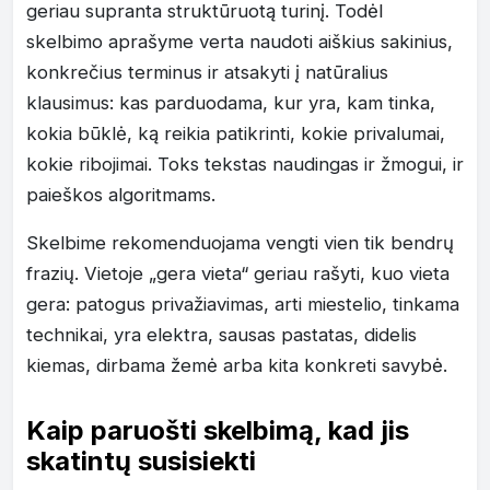
geriau supranta struktūruotą turinį. Todėl
skelbimo aprašyme verta naudoti aiškius sakinius,
konkrečius terminus ir atsakyti į natūralius
klausimus: kas parduodama, kur yra, kam tinka,
kokia būklė, ką reikia patikrinti, kokie privalumai,
kokie ribojimai. Toks tekstas naudingas ir žmogui, ir
paieškos algoritmams.
Skelbime rekomenduojama vengti vien tik bendrų
frazių. Vietoje „gera vieta“ geriau rašyti, kuo vieta
gera: patogus privažiavimas, arti miestelio, tinkama
technikai, yra elektra, sausas pastatas, didelis
kiemas, dirbama žemė arba kita konkreti savybė.
Kaip paruošti skelbimą, kad jis
skatintų susisiekti