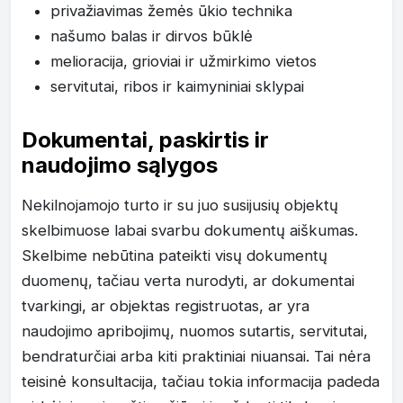
privažiavimas žemės ūkio technika
našumo balas ir dirvos būklė
melioracija, grioviai ir užmirkimo vietos
servitutai, ribos ir kaimyniniai sklypai
Dokumentai, paskirtis ir
naudojimo sąlygos
Nekilnojamojo turto ir su juo susijusių objektų
skelbimuose labai svarbu dokumentų aiškumas.
Skelbime nebūtina pateikti visų dokumentų
duomenų, tačiau verta nurodyti, ar dokumentai
tvarkingi, ar objektas registruotas, ar yra
naudojimo apribojimų, nuomos sutartis, servitutai,
bendraturčiai arba kiti praktiniai niuansai. Tai nėra
teisinė konsultacija, tačiau tokia informacija padeda