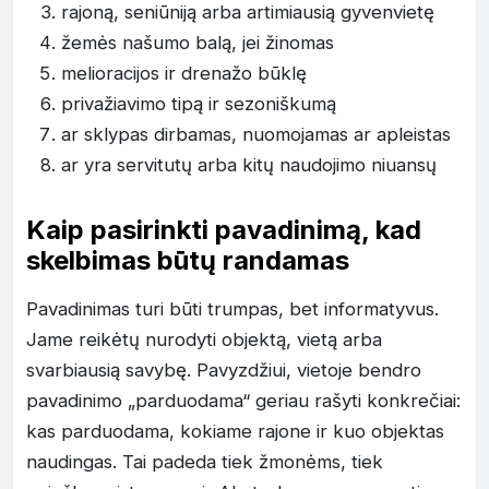
rajoną, seniūniją arba artimiausią gyvenvietę
žemės našumo balą, jei žinomas
melioracijos ir drenažo būklę
privažiavimo tipą ir sezoniškumą
ar sklypas dirbamas, nuomojamas ar apleistas
ar yra servitutų arba kitų naudojimo niuansų
Kaip pasirinkti pavadinimą, kad
skelbimas būtų randamas
Pavadinimas turi būti trumpas, bet informatyvus.
Jame reikėtų nurodyti objektą, vietą arba
svarbiausią savybę. Pavyzdžiui, vietoje bendro
pavadinimo „parduodama“ geriau rašyti konkrečiai:
kas parduodama, kokiame rajone ir kuo objektas
naudingas. Tai padeda tiek žmonėms, tiek