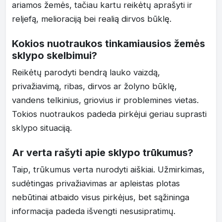
ariamos žemės, tačiau kartu reikėtų aprašyti ir
reljefą, melioraciją bei realią dirvos būklę.
Kokios nuotraukos tinkamiausios žemės
sklypo skelbimui?
Reikėtų parodyti bendrą lauko vaizdą,
privažiavimą, ribas, dirvos ar žolyno būklę,
vandens telkinius, griovius ir problemines vietas.
Tokios nuotraukos padeda pirkėjui geriau suprasti
sklypo situaciją.
Ar verta rašyti apie sklypo trūkumus?
Taip, trūkumus verta nurodyti aiškiai. Užmirkimas,
sudėtingas privažiavimas ar apleistas plotas
nebūtinai atbaido visus pirkėjus, bet sąžininga
informacija padeda išvengti nesusipratimų.