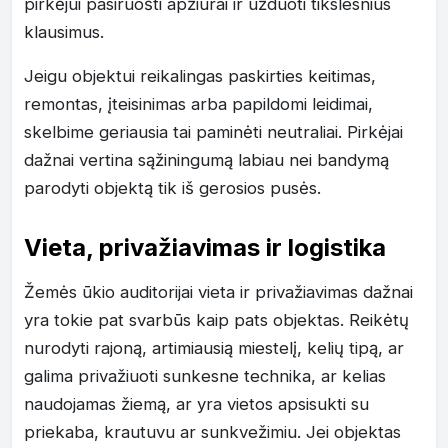
pirkėjui pasiruošti apžiūrai ir užduoti tikslesnius
klausimus.
Jeigu objektui reikalingas paskirties keitimas,
remontas, įteisinimas arba papildomi leidimai,
skelbime geriausia tai paminėti neutraliai. Pirkėjai
dažnai vertina sąžiningumą labiau nei bandymą
parodyti objektą tik iš gerosios pusės.
Vieta, privažiavimas ir logistika
Žemės ūkio auditorijai vieta ir privažiavimas dažnai
yra tokie pat svarbūs kaip pats objektas. Reikėtų
nurodyti rajoną, artimiausią miestelį, kelių tipą, ar
galima privažiuoti sunkesne technika, ar kelias
naudojamas žiemą, ar yra vietos apsisukti su
priekaba, krautuvu ar sunkvežimiu. Jei objektas