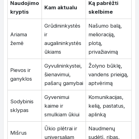
Naudojimo
Ką pabrėžti
Kam aktualu
kryptis
skelbime
Grūdininkystės
Našumo balą,
Ariama
ir
melioraciją,
žemė
augalininkystės
plotą,
ūkiams
privažiavimą
Gyvulininkystei,
Žolyno būklę,
Pievos ir
šienavimui,
vandens prieigą,
ganyklos
pašarų gamybai
aptvėrimą
Gyvenimui
Komunikacijas,
Sodybinis
kaime ir
kelią, pastatus,
sklypas
smulkiam ūkiui
aplinką
Ūkio plėtrai ir
Naudmenų
Mišrus
universaliam
sudėtį, ribas,