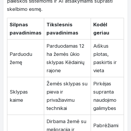
paieškos sistemoms ir AI atsakymams suprasti
skelbimo esmę.
Silpnas
Tikslesnis
Kodėl
pavadinimas
pavadinimas
geriau
Parduodamas 12
Aiškus
Parduodu
ha žemės ūkio
plotas,
žemę
sklypas Kėdainių
paskirtis ir
rajone
vieta
Žemės sklypas su
Pirkėjas
Sklypas
pieva ir
supranta
kaime
privažiavimu
naudojimo
technikai
galimybes
Dirbama žemė su
Pabrėžiami
melioracija ir