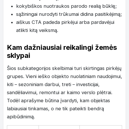
kokybiškos nuotraukos parodo realią būklę;
sąžiningai nurodyti trūkumai didina pasitikėjimą;
aiškus CTA padeda pirkėjui arba pardavėjui
atlikti kitą veiksmą.
Kam dažniausiai reikalingi žemės
sklypai
Šios subkategorijos skelbimai turi skirtingas pirkėjų
grupes. Vieni ieško objekto nuolatiniam naudojimui,
kiti – sezoniniam darbui, treti – investicijai,
sandėliavimui, remontui ar kaimo verslo plėtrai.
Todėl aprašyme būtina įvardyti, kam objektas
labiausiai tinkamas, o ne tik pateikti bendrą
apibūdinimą.