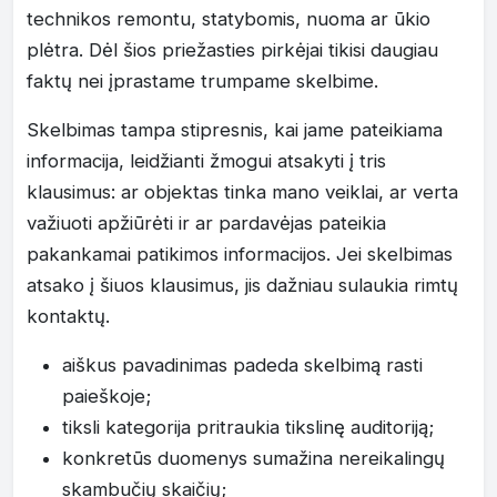
technikos remontu, statybomis, nuoma ar ūkio
plėtra. Dėl šios priežasties pirkėjai tikisi daugiau
faktų nei įprastame trumpame skelbime.
Skelbimas tampa stipresnis, kai jame pateikiama
informacija, leidžianti žmogui atsakyti į tris
klausimus: ar objektas tinka mano veiklai, ar verta
važiuoti apžiūrėti ir ar pardavėjas pateikia
pakankamai patikimos informacijos. Jei skelbimas
atsako į šiuos klausimus, jis dažniau sulaukia rimtų
kontaktų.
aiškus pavadinimas padeda skelbimą rasti
paieškoje;
tiksli kategorija pritraukia tikslinę auditoriją;
konkretūs duomenys sumažina nereikalingų
skambučių skaičių;