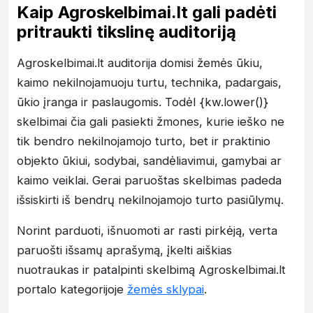
Kaip Agroskelbimai.lt gali padėti
pritraukti tikslinę auditoriją
Agroskelbimai.lt auditorija domisi žemės ūkiu,
kaimo nekilnojamuoju turtu, technika, padargais,
ūkio įranga ir paslaugomis. Todėl {kw.lower()}
skelbimai čia gali pasiekti žmones, kurie ieško ne
tik bendro nekilnojamojo turto, bet ir praktinio
objekto ūkiui, sodybai, sandėliavimui, gamybai ar
kaimo veiklai. Gerai paruoštas skelbimas padeda
išsiskirti iš bendrų nekilnojamojo turto pasiūlymų.
Norint parduoti, išnuomoti ar rasti pirkėją, verta
paruošti išsamų aprašymą, įkelti aiškias
nuotraukas ir patalpinti skelbimą Agroskelbimai.lt
portalo kategorijoje
žemės sklypai
.