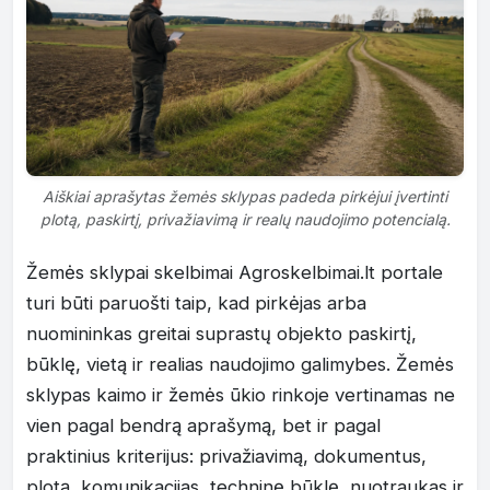
Aiškiai aprašytas žemės sklypas padeda pirkėjui įvertinti
plotą, paskirtį, privažiavimą ir realų naudojimo potencialą.
Žemės sklypai skelbimai Agroskelbimai.lt portale
turi būti paruošti taip, kad pirkėjas arba
nuomininkas greitai suprastų objekto paskirtį,
būklę, vietą ir realias naudojimo galimybes. Žemės
sklypas kaimo ir žemės ūkio rinkoje vertinamas ne
vien pagal bendrą aprašymą, bet ir pagal
praktinius kriterijus: privažiavimą, dokumentus,
plotą, komunikacijas, techninę būklę, nuotraukas ir