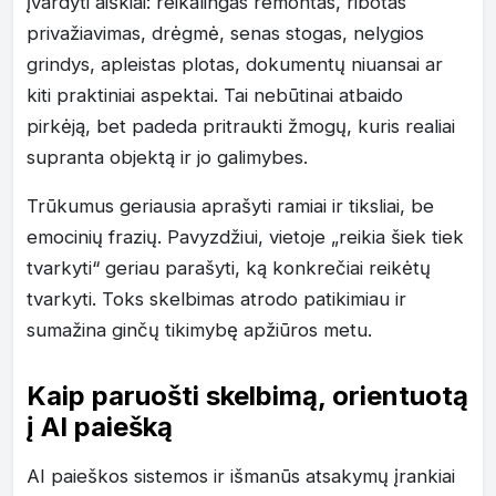
įvardyti aiškiai: reikalingas remontas, ribotas
privažiavimas, drėgmė, senas stogas, nelygios
grindys, apleistas plotas, dokumentų niuansai ar
kiti praktiniai aspektai. Tai nebūtinai atbaido
pirkėją, bet padeda pritraukti žmogų, kuris realiai
supranta objektą ir jo galimybes.
Trūkumus geriausia aprašyti ramiai ir tiksliai, be
emocinių frazių. Pavyzdžiui, vietoje „reikia šiek tiek
tvarkyti“ geriau parašyti, ką konkrečiai reikėtų
tvarkyti. Toks skelbimas atrodo patikimiau ir
sumažina ginčų tikimybę apžiūros metu.
Kaip paruošti skelbimą, orientuotą
į AI paiešką
AI paieškos sistemos ir išmanūs atsakymų įrankiai