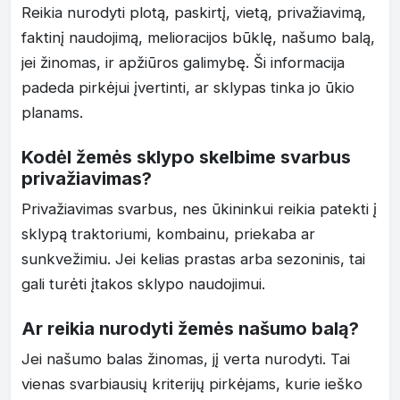
Reikia nurodyti plotą, paskirtį, vietą, privažiavimą,
faktinį naudojimą, melioracijos būklę, našumo balą,
jei žinomas, ir apžiūros galimybę. Ši informacija
padeda pirkėjui įvertinti, ar sklypas tinka jo ūkio
planams.
Kodėl žemės sklypo skelbime svarbus
privažiavimas?
Privažiavimas svarbus, nes ūkininkui reikia patekti į
sklypą traktoriumi, kombainu, priekaba ar
sunkvežimiu. Jei kelias prastas arba sezoninis, tai
gali turėti įtakos sklypo naudojimui.
Ar reikia nurodyti žemės našumo balą?
Jei našumo balas žinomas, jį verta nurodyti. Tai
vienas svarbiausių kriterijų pirkėjams, kurie ieško