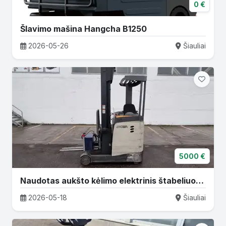
0 €
Šlavimo mašina Hangcha B1250
2026-05-26
Šiauliai
5000 €
Naudotas aukšto kėlimo elektrinis štabeliuotuvas CROWN ESR5260-1.4 | 2
2026-05-18
Šiauliai