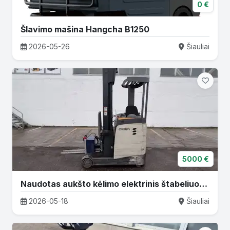
0 €
Šlavimo mašina Hangcha B1250
2026-05-26
Šiauliai
5000 €
Naudotas aukšto kėlimo elektrinis štabeliuotuvas CROWN ESR5260-1.4 | 2
2026-05-18
Šiauliai