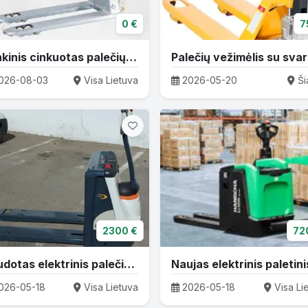
0 €
7
Rankinis cinkuotas palečių vežimėlis WH-25G
026-08-03
Visa Lietuva
2026-05-20
Šia
2300 €
72
Naudotas elektrinis palečių vežimėlis CROWN WP3015 – paruoštas darbui
026-05-18
Visa Lietuva
2026-05-18
Visa Li