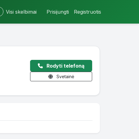
Visi skelbimai
Prisijungti
Registruotis
Rodyti telefoną
Svetainė