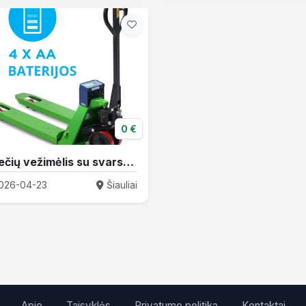
0 €
Palečių vežimėlis su svarstyklėmis TPWN-EASY 2000 kg
026-04-23
Šiauliai
Apie
Taisyklės
Privatumo politika
Kontaktai