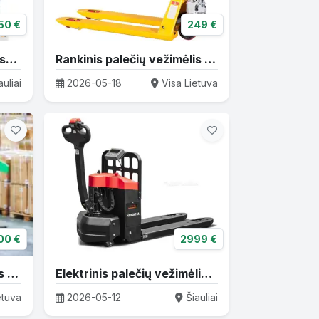
50 €
249 €
Palečių vežimėlis su svarstyklėmis WH-25ES
Rankinis palečių vežimėlis 2500 kg
uliai
2026-05-18
Visa Lietuva
00 €
2999 €
Naujas elektrinis paletinis vežimėlis HANGCHA CBD20-XT1S-SI
Elektrinis palečių vežimėlis HANGCHA CBD20-A3MA-ICZ su svarstyklėmis
etuva
2026-05-12
Šiauliai