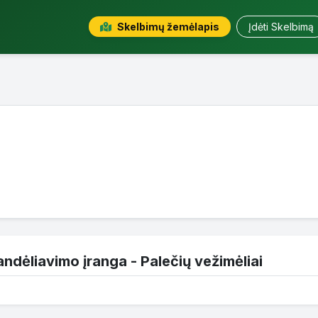
Skelbimų žemėlapis
Įdėti Skelbimą
andėliavimo įranga - Palečių vežimėliai