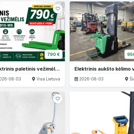
790 €
95
Elektrinis paletinis vežimėlis Hangcha CBD15-WS
026-08-03
Visa Lietuva
2026-08-03
Šia