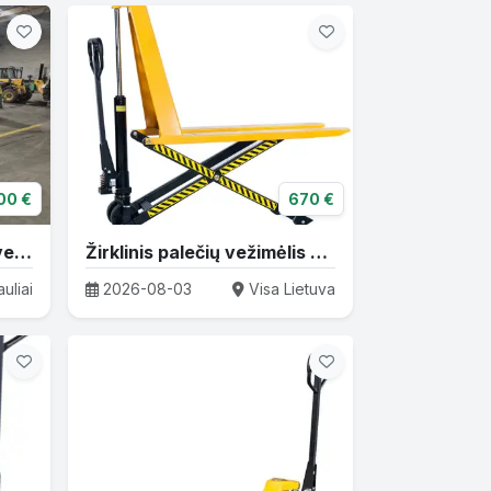
00 €
670 €
Elektrinis aukšto kėlimo vežimėlis HC CDD14-XT1S-SI
Žirklinis palečių vežimėlis HLS1500N
uliai
2026-08-03
Visa Lietuva