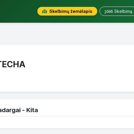
Skelbimų žemėlapis
Įdėti Skelbimą
TECHA
adargai - Kita