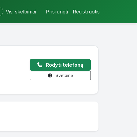
Visi skelbimai
Prisijungti
Registruotis
Rodyti telefoną
Svetainė