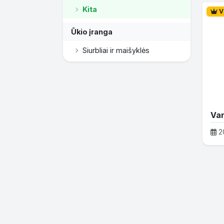
Kita
V
Ūkio įranga
Siurbliai ir maišyklės
2