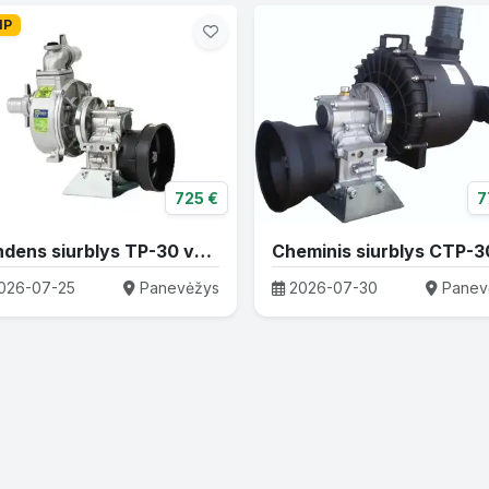
IP
725 €
7
Vandens siurblys TP-30 varomas traktoriaus darbiniu velenu
026-07-25
Panevėžys
2026-07-30
Panev