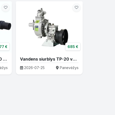
77 €
685 €
Cheminis siurblys CTP-30 varomas traktoriaus darbiniu velenu
Vandens siurblys TP-20 varomas traktoriaus darbiniu velenu
ėžys
2026-07-25
Panevėžys