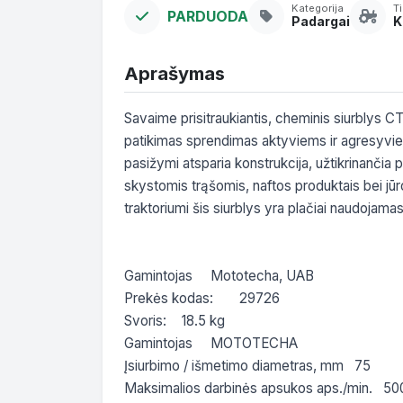
Kategorija
T
PARDUODA
Padargai
K
Aprašymas
Savaime prisitraukiantis, cheminis siurblys C
patikimas sprendimas aktyviems ir agresyvie
pasižymi atsparia konstrukcija, užtikrinančia 
skystomis trąšomis, naftos produktais bei jū
traktoriumi šis siurblys yra plačiai naudojama
Gamintojas	Mototecha, UAB

Prekės kodas:	29726

Svoris:	18.5 kg

Gamintojas	MOTOTECHA

Įsiurbimo / išmetimo diametras, mm	75

Maksimalios darbinės apsukos aps./min.	500
