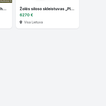
Parduodu žemės ūkio techniką
Žolės siloso skleistuvas „Plantar“ – su pasukimo funkcija
6270 €
Visa Lietuva