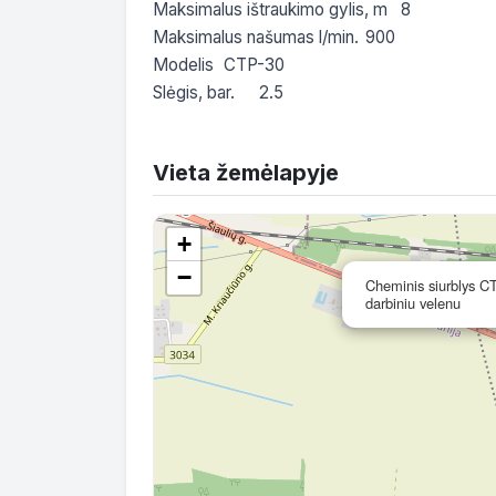
Maksimalus ištraukimo gylis, m	8

Maksimalus našumas l/min.	900

Modelis	CTP-30

Vieta žemėlapyje
+
−
Cheminis siurblys C
darbiniu velenu