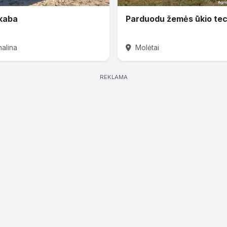
kaba
nalina
Molėtai
REKLAMA