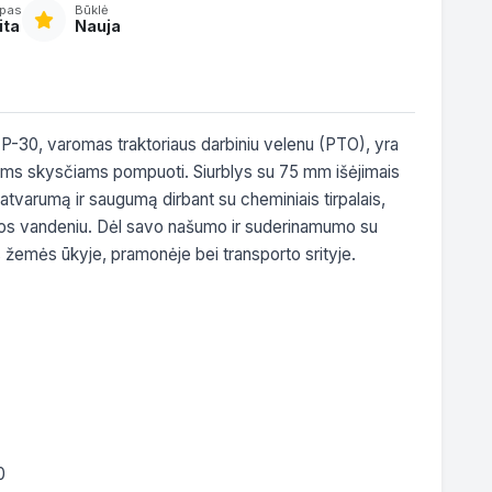
ipas
Būklė
ita
Nauja
TP-30, varomas traktoriaus darbiniu velenu (PTO), yra 
ms skysčiams pompuoti. Siurblys su 75 mm išėjimais 
patvarumą ir saugumą dirbant su cheminiais tirpalais, 
ros vandeniu. Dėl savo našumo ir suderinamumo su 
s žemės ūkyje, pramonėje bei transporto srityje.
