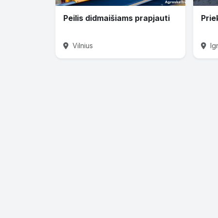
Peilis didmaišiams prapjauti
Prie
Vilnius
Ig