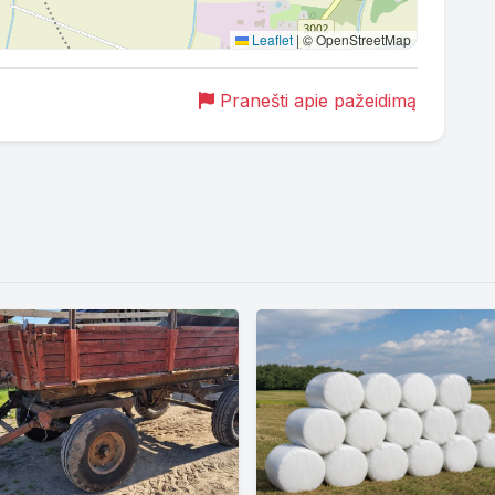
Leaflet
|
© OpenStreetMap
Pranešti apie pažeidimą