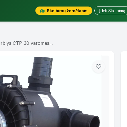
Skelbimų žemėlapis
Įdėti Skelbimą
urblys CTP-30 varomas...