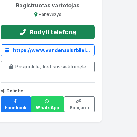
Registruotas vartotojas
Panevėžys
Rodyti telefoną
https://www.vandenssiurbliai.agregatai.lt/siurbliai-varomi-traktoriaus-darbinio-veleno/cheminis-siurblys-ctp-30-traktoriaus-darbiniu-velenu
Prisijunkite, kad susisiektumėte
Dalintis:
Facebook
WhatsApp
Kopijuoti