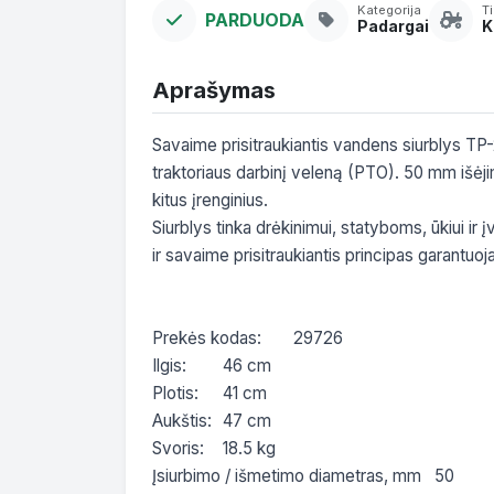
Kategorija
T
PARDUODA
Padargai
K
Aprašymas
Savaime prisitraukiantis vandens siurblys TP
traktoriaus darbinį veleną (PTO). 50 mm išėji
kitus įrenginius.

Siurblys tinka drėkinimui, statyboms, ūkiui i
ir savaime prisitraukiantis principas garantuo
Prekės kodas:	29726

Ilgis:	46 cm

Plotis:	41 cm

Aukštis:	47 cm

Svoris:	18.5 kg

Įsiurbimo / išmetimo diametras, mm	50
