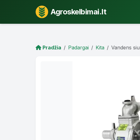
Agroskelbimai.lt
Pradžia
Padargai
Kita
Vandens siu