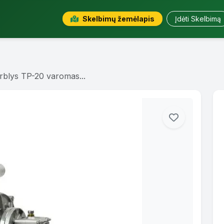
Skelbimų žemėlapis
Įdėti Skelbimą
rblys TP-20 varomas...