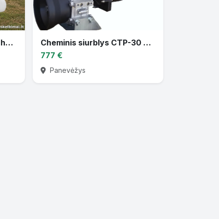
Parduodu žemės ūkio techniką
Cheminis siurblys CTP-30 varomas traktoriaus darbiniu velenu
777 €
Panevėžys