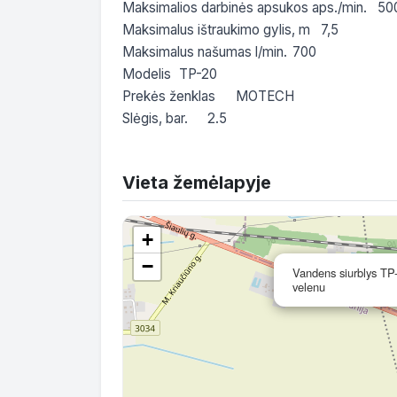
Maksimalios darbinės apsukos aps./min.	500

Maksimalus ištraukimo gylis, m	7,5

Maksimalus našumas l/min.	700

Modelis	TP-20

Prekės ženklas	MOTECH

Slėgis, bar.	2.5
Vieta žemėlapyje
+
−
Vandens siurblys TP-
velenu