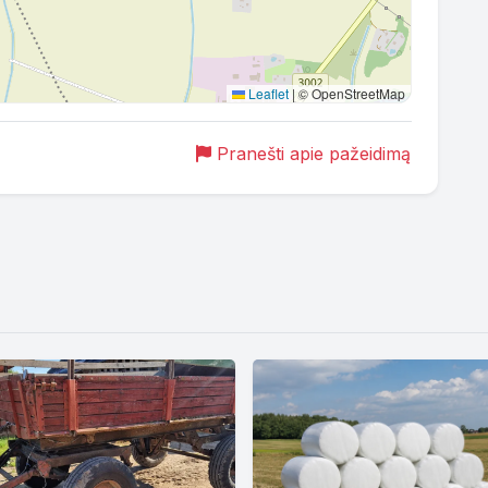
Leaflet
|
© OpenStreetMap
Pranešti apie pažeidimą