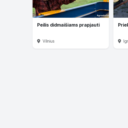
Peilis didmaišiams prapjauti
Prie
Vilnius
Ig