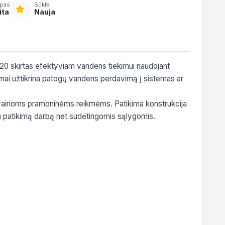
ipas
Būklė
ita
Nauja
-20 skirtas efektyviam vandens tiekimui naudojant 
mai užtikrina patogų vandens perdavimą į sistemas ar 
r įvairioms pramoninėms reikmėms. Patikima konstrukcija 
ja patikimą darbą net sudėtingomis sąlygomis.
