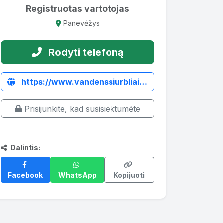
Registruotas vartotojas
Panevėžys
Rodyti telefoną
https://www.vandenssiurbliai.agregatai.lt/siurbliai-varomi-traktoriaus-darbinio-veleno/vandens-siurblys-tp-20-varomas-traktoriaus-darbiniu-velenu?sort=p.price&order=ASC
Prisijunkite, kad susisiektumėte
Dalintis:
Facebook
WhatsApp
Kopijuoti