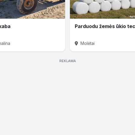
kaba
nalina
Molėtai
REKLAMA