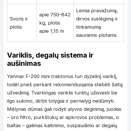
Lemia pravažumą,
apie 750–842
Svoris ir
dirvos suslėgimą ir
kg, plotis
plotis
tinkamumą
apie 1,15 m
siauriems plotams
Variklis, degalų sistema ir
aušinimas
Yanmar F-200 mini traktorius turi dyzelinį variklį,
todėl prieš perkant rekomenduojama stebėti šaltą
užvedimą. Tvarkingas variklis turėtų užsivesti be
ilgo sukimo, dirbti tolygiai ir pernelyg nedūmyti.
Mėlynas dūmas gali rodyti alyvos deginimą, juodas
– oro filtro, purkštukų ar apkrovos problemas, o
baltas – galimas kaitinimo, suspaudimo ar degalų