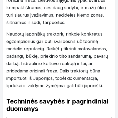
rotacine freza. Lietuvos sąlygomis ypač svarbus
kompaktiškumas, nes daug sodybų ir mažų ūkių
turi siaurus įvažiavimus, nedideles kiemo zonas,
šiltnamius ir sodų tarpueilius.
Naudotų japoniškų traktorių rinkoje konkretus
egzempliorius gali būti svarbesnis už teorinę
modelio reputaciją. Reikėtų tikrinti motovalandas,
padangų būklę, priekinio tilto sandarumą, pavarų
darbą, hidraulinio keltuvo reakciją ir tai, ar
pridedama originali freza. Dalis traktorių būna
importuoti iš Japonijos, todėl dokumentacija,
lipdukai ir valdymo žymėjimai gali būti japoniški.
Techninės savybės ir pagrindiniai
duomenys