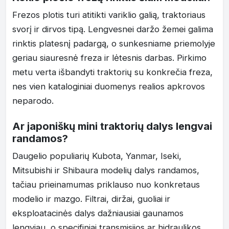
Frezos plotis turi atitikti variklio galią, traktoriaus
svorį ir dirvos tipą. Lengvesnei daržo žemei galima
rinktis platesnį padargą, o sunkesniame priemolyje
geriau siauresnė freza ir lėtesnis darbas. Pirkimo
metu verta išbandyti traktorių su konkrečia freza,
nes vien kataloginiai duomenys realios apkrovos
neparodo.
Ar japoniškų mini traktorių dalys lengvai
randamos?
Daugelio populiarių Kubota, Yanmar, Iseki,
Mitsubishi ir Shibaura modelių dalys randamos,
tačiau prieinamumas priklauso nuo konkretaus
modelio ir mazgo. Filtrai, diržai, guoliai ir
eksploatacinės dalys dažniausiai gaunamos
lengviau, o specifiniai transmisijos ar hidraulikos