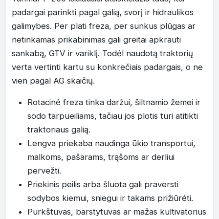
padargai parinkti pagal galią, svorį ir hidraulikos
galimybes. Per plati freza, per sunkus plūgas ar
netinkamas prikabinimas gali greitai apkrauti
sankabą, GTV ir variklį. Todėl naudotą traktorių
verta vertinti kartu su konkrečiais padargais, o ne
vien pagal AG skaičių.
Rotacinė freza tinka daržui, šiltnamio žemei ir
sodo tarpueiliams, tačiau jos plotis turi atitikti
traktoriaus galią.
Lengva priekaba naudinga ūkio transportui,
malkoms, pašarams, trąšoms ar derliui
pervežti.
Priekinis peilis arba šluota gali praversti
sodybos kiemui, sniegui ir takams prižiūrėti.
Purkštuvas, barstytuvas ar mažas kultivatorius