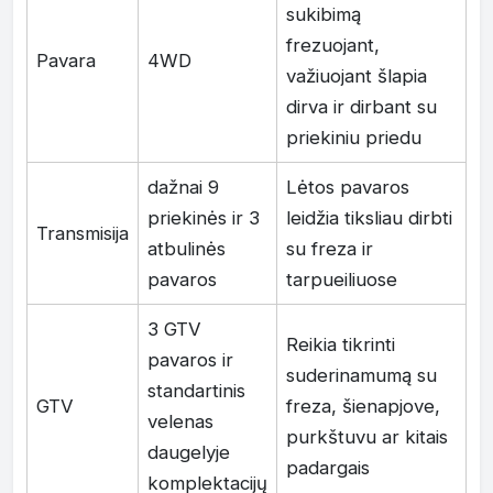
sukibimą
frezuojant,
Pavara
4WD
važiuojant šlapia
dirva ir dirbant su
priekiniu priedu
dažnai 9
Lėtos pavaros
priekinės ir 3
leidžia tiksliau dirbti
Transmisija
atbulinės
su freza ir
pavaros
tarpueiliuose
3 GTV
Reikia tikrinti
pavaros ir
suderinamumą su
standartinis
GTV
freza, šienapjove,
velenas
purkštuvu ar kitais
daugelyje
padargais
komplektacijų