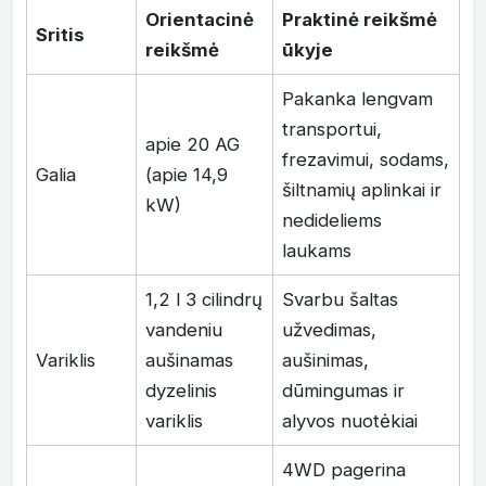
Orientacinė
Praktinė reikšmė
Sritis
reikšmė
ūkyje
Pakanka lengvam
transportui,
apie 20 AG
frezavimui, sodams,
Galia
(apie 14,9
šiltnamių aplinkai ir
kW)
nedideliems
laukams
1,2 l 3 cilindrų
Svarbu šaltas
vandeniu
užvedimas,
Variklis
aušinamas
aušinimas,
dyzelinis
dūmingumas ir
variklis
alyvos nuotėkiai
4WD pagerina