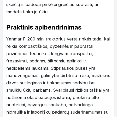
skaičių ir padeda pirkėjui greičiau suprasti, ar
modelis tinka jo ūkiui.
Praktinis apibendrinimas
Yanmar F-200 mini traktorius verta rinktis tada, kai
reikia kompaktiškos, dyzelinės ir paprastai
prižiūrimos technikos lengvam transportui,
frezavimui, sodams, šiltnamių aplinkai ir
nedideliems laukams. Stipriausios pusės yra
manevringumas, galimybė dirbti su freza, mažesnis
dirvos suslėgimas ir tinkamumas sodybų bei
smulkių ūkių darbams. Svarbiausi rizikos taškai yra
nežinoma eksploatacijos istorija, priekinio tilto
nuotėkiai, pavargusi sankaba, netvarkinga
hidraulika ir japoniškų padargų suderinamumas su