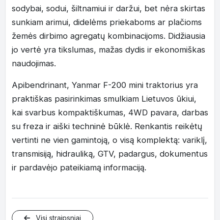
sodybai, sodui, šiltnamiui ir daržui, bet nėra skirtas
sunkiam arimui, didelėms priekaboms ar plačioms
žemės dirbimo agregatų kombinacijoms. Didžiausia
jo vertė yra tikslumas, mažas dydis ir ekonomiškas
naudojimas.
Apibendrinant, Yanmar F-200 mini traktorius yra
praktiškas pasirinkimas smulkiam Lietuvos ūkiui,
kai svarbus kompaktiškumas, 4WD pavara, darbas
su freza ir aiški techninė būklė. Renkantis reikėtų
vertinti ne vien gamintoją, o visą komplektą: variklį,
transmisiją, hidrauliką, GTV, padargus, dokumentus
ir pardavėjo pateikiamą informaciją.
Visi straipsniai