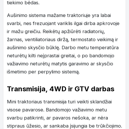
tiekimo bėdas.
Aušinimo sistema mažame traktoriuje yra labai
svarbi, nes frezuojant variklis ilgai dirba apkrovoje
ir mažu greičiu. Reikėtų apžiūrėti radiatorių,
žarnas, ventiliatoriaus diržą, termostato veikimą ir
aušinimo skysčio būklę. Darbo metu temperatūra
neturėtų kilti neįprastai greitai, o po bandomojo
važiavimo neturėtų matytis garavimo ar skysčio
išmetimo per perpylimo sistemą.
Transmisija, 4WD ir GTV darbas
Mini traktoriaus transmisija turi veikti sklandžiai
visose pavarose. Bandomojo važiavimo metu
svarbu patikrinti, ar pavaros nešoka, ar nėra
stipraus ūžesio, ar sankaba įsijungia be trūkčiojimo.