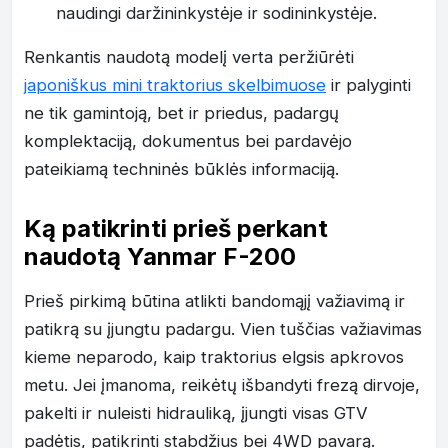
naudingi daržininkystėje ir sodininkystėje.
Renkantis naudotą modelį verta peržiūrėti
japoniškus mini traktorius skelbimuose
ir palyginti
ne tik gamintoją, bet ir priedus, padargų
komplektaciją, dokumentus bei pardavėjo
pateikiamą techninės būklės informaciją.
Ką patikrinti prieš perkant
naudotą Yanmar F-200
Prieš pirkimą būtina atlikti bandomąjį važiavimą ir
patikrą su įjungtu padargu. Vien tuščias važiavimas
kieme neparodo, kaip traktorius elgsis apkrovos
metu. Jei įmanoma, reikėtų išbandyti frezą dirvoje,
pakelti ir nuleisti hidrauliką, įjungti visas GTV
padėtis, patikrinti stabdžius bei 4WD pavarą.