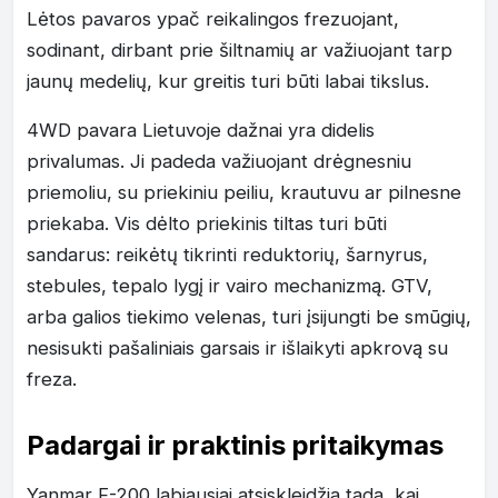
Lėtos pavaros ypač reikalingos frezuojant,
sodinant, dirbant prie šiltnamių ar važiuojant tarp
jaunų medelių, kur greitis turi būti labai tikslus.
4WD pavara Lietuvoje dažnai yra didelis
privalumas. Ji padeda važiuojant drėgnesniu
priemoliu, su priekiniu peiliu, krautuvu ar pilnesne
priekaba. Vis dėlto priekinis tiltas turi būti
sandarus: reikėtų tikrinti reduktorių, šarnyrus,
stebules, tepalo lygį ir vairo mechanizmą. GTV,
arba galios tiekimo velenas, turi įsijungti be smūgių,
nesisukti pašaliniais garsais ir išlaikyti apkrovą su
freza.
Padargai ir praktinis pritaikymas
Yanmar F-200 labiausiai atsiskleidžia tada, kai