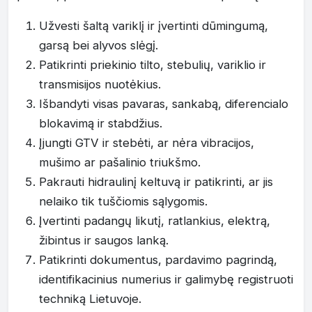
Užvesti šaltą variklį ir įvertinti dūmingumą,
garsą bei alyvos slėgį.
Patikrinti priekinio tilto, stebulių, variklio ir
transmisijos nuotėkius.
Išbandyti visas pavaras, sankabą, diferencialo
blokavimą ir stabdžius.
Įjungti GTV ir stebėti, ar nėra vibracijos,
mušimo ar pašalinio triukšmo.
Pakrauti hidraulinį keltuvą ir patikrinti, ar jis
nelaiko tik tuščiomis sąlygomis.
Įvertinti padangų likutį, ratlankius, elektrą,
žibintus ir saugos lanką.
Patikrinti dokumentus, pardavimo pagrindą,
identifikacinius numerius ir galimybę registruoti
techniką Lietuvoje.