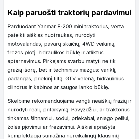
Kaip paruošti traktorių pardavimui
Parduodant Yanmar F-200 mini traktorius, verta
pateikti aiškias nuotraukas, nurodyti
motovalandas, pavarų skaičių, 4WD veikimą,
frezos plotį, hidraulikos būklę ir atliktus
aptarnavimus. Pirkėjams svarbu matyti ne tik
gražią išorę, bet ir techninius mazgus: variklį,
padangas, priekinį tiltą, GTV veleną, hidraulinius
cilindrus ir kabinos ar saugos lanko būklę.
Skelbime rekomenduojama vengti neaiškių frazių ir
nurodyti realų pritaikymą. Pavyzdžiui, ar traktorius
tinkamas šiltnamiui, sodui, priekabai, sniego peiliui,
žolės pjovimui ar frezavimui. Aiškiai aprašyta
komplektacija sumažina nereikalingų klausimų