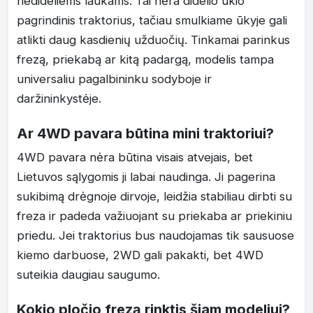
nedideliems laukams. Tai nėra didelio ūkio
pagrindinis traktorius, tačiau smulkiame ūkyje gali
atlikti daug kasdienių užduočių. Tinkamai parinkus
frezą, priekabą ar kitą padargą, modelis tampa
universaliu pagalbininku sodyboje ir
daržininkystėje.
Ar 4WD pavara būtina mini traktoriui?
4WD pavara nėra būtina visais atvejais, bet
Lietuvos sąlygomis ji labai naudinga. Ji pagerina
sukibimą drėgnoje dirvoje, leidžia stabiliau dirbti su
freza ir padeda važiuojant su priekaba ar priekiniu
priedu. Jei traktorius bus naudojamas tik sausuose
kiemo darbuose, 2WD gali pakakti, bet 4WD
suteikia daugiau saugumo.
Kokio pločio frezą rinktis šiam modeliui?