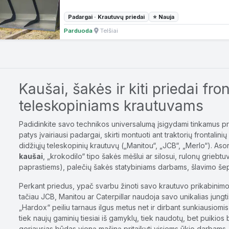
Padargai · Krautuvų priedai
⭐ Nauja
Parduoda
·
Telšiai
Kaušai, šakės ir kiti priedai fro
teleskopiniams krautuvams
Padidinkite savo technikos universalumą įsigydami tinkamus pr
patys įvairiausi padargai, skirti montuoti ant traktorių frontali
didžiųjų teleskopinių krautuvų („Manitou“, „JCB“, „Merlo“). Aso
kaušai
, „krokodilo“ tipo šakės mėšlui ar silosui, rulonų griebtu
paprastiems), palečių šakės statybiniams darbams, šlavimo šepe
Perkant priedus, ypač svarbu žinoti savo krautuvo prikabinimo
tačiau JCB, Manitou ar Caterpillar naudoja savo unikalias jung
„Hardox“ peiliu tarnaus ilgus metus net ir dirbant sunkiausiomis
tiek naujų gaminių tiesiai iš gamyklų, tiek naudotų, bet puikio
geriausias būdas vieną mašiną pritaikyti visiems ūkio darbams.