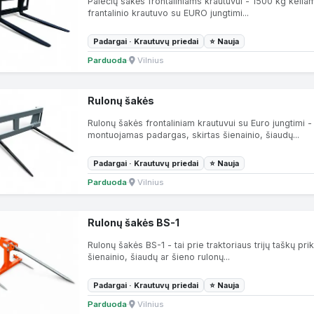
Palečių šakės frontaliniams krautuvui - 1500 kg keli
frantalinio krautuvo su EURO jungtimi...
Padargai · Krautuvų priedai
⭐ Nauja
Parduoda
·
Vilnius
Rulonų šakės
Rulonų šakės frontaliniam krautuvui su Euro jungtimi - 
montuojamas padargas, skirtas šienainio, šiaudų...
Padargai · Krautuvų priedai
⭐ Nauja
Parduoda
·
Vilnius
Rulonų šakės BS-1
Rulonų šakės BS-1 - tai prie traktoriaus trijų taškų 
šienainio, šiaudų ar šieno rulonų...
Padargai · Krautuvų priedai
⭐ Nauja
Parduoda
·
Vilnius