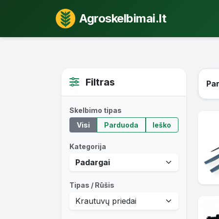
Agroskelbimai.lt
Filtras
Par
Skelbimo tipas
Visi
Parduoda
Ieško
Kategorija
Tipas / Rūšis