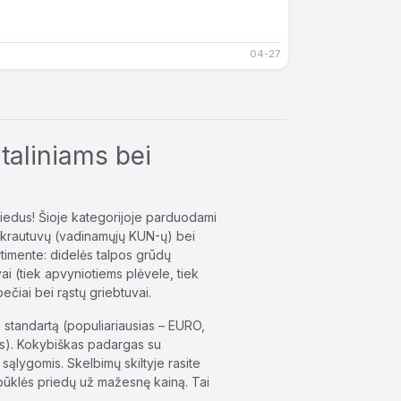
04-27
ntaliniams bei
iedus! Šioje kategorijoje parduodami
nių krautuvų (vadinamųjų KUN-ų) bei
rtimente: didelės talpos grūdų
vai (tiek apvyniotiems plėvele, tiek
čiai bei rąstų griebtuvai.
 standartą (populiariausias – EURO,
tis). Kokybiškas padargas su
 sąlygomis. Skelbimų skiltyje rasite
s būklės priedų už mažesnę kainą. Tai