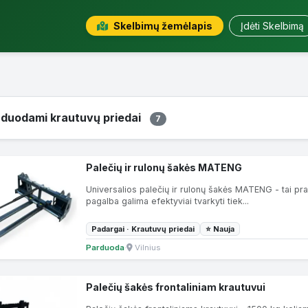
Skelbimų žemėlapis
Įdėti Skelbimą
duodami krautuvų priedai
7
Palečių ir rulonų šakės MATENG
Universalios palečių ir rulonų šakės MATENG - tai pra
pagalba galima efektyviai tvarkyti tiek...
Padargai · Krautuvų priedai
⭐ Nauja
Parduoda
·
Vilnius
Palečių šakės frontaliniam krautuvui