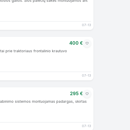
amosios galios. Šios palečių šakės montuojamos ant
07-13
400 €
tai prie traktoriaus frontalinio krautuvo
07-13
295 €
prikabinimo sistemos montuojamas padargas, skirtas
07-13