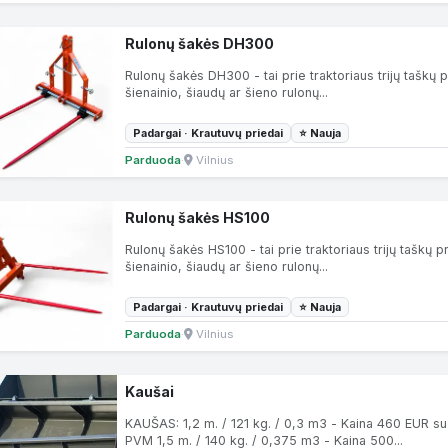
Rulonų šakės DH300
Rulonų šakės DH300 - tai prie traktoriaus trijų tašk
šienainio, šiaudų ar šieno rulonų...
Padargai · Krautuvų priedai
⭐ Nauja
Parduoda
·
Vilnius
Rulonų šakės HS100
Rulonų šakės HS100 - tai prie traktoriaus trijų taškų
šienainio, šiaudų ar šieno rulonų...
Padargai · Krautuvų priedai
⭐ Nauja
Parduoda
·
Vilnius
Kaušai
KAUŠAS: 1,2 m. / 121 kg. / 0,3 m3 - Kaina 460 EUR su
PVM 1,5 m. / 140 kg. / 0,375 m3 - Kaina 500...