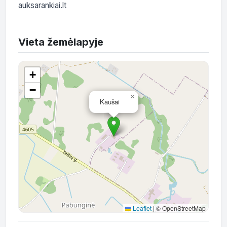
auksarankiai.lt
Vieta žemėlapyje
+
−
×
Kaušai
Leaflet
|
© OpenStreetMap