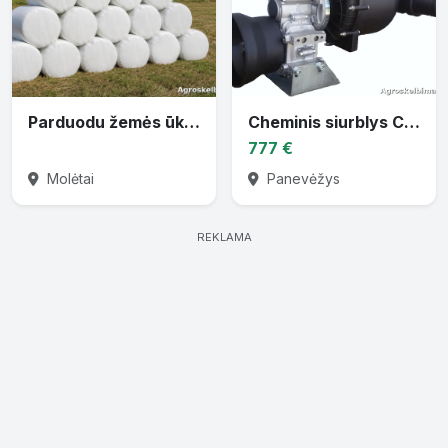
Parduodu žemės ūkio techniką
Cheminis siurblys CTP-30 varomas traktoriaus darbiniu velenu
777 €
Molėtai
Panevėžys
REKLAMA