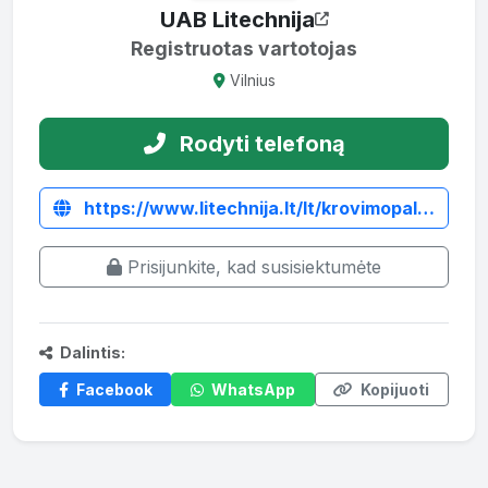
UAB Litechnija
Registruotas vartotojas
Vilnius
Rodyti telefoną
https://www.litechnija.lt/lt/krovimopaleciu-sakes/4483-rulonu-sakes-bs-1.html
Prisijunkite, kad susisiektumėte
Dalintis:
Facebook
WhatsApp
Kopijuoti