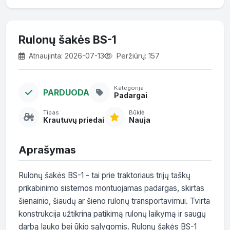
Rulonų šakės BS-1
Atnaujinta: 2026-07-13
Peržiūrų: 157
Kategorija
PARDUODA
Padargai
Tipas
Būklė
Krautuvų priedai
Nauja
Aprašymas
Rulonų šakės BS-1 - tai prie traktoriaus trijų taškų 
prikabinimo sistemos montuojamas padargas, skirtas 
šienainio, šiaudų ar šieno rulonų transportavimui. Tvirta 
konstrukcija užtikrina patikimą rulonų laikymą ir saugų 
darbą lauko bei ūkio sąlygomis. Rulonų šakės BS-1 