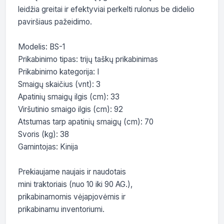
leidžia greitai ir efektyviai perkelti rulonus be didelio 
paviršiaus pažeidimo.

Modelis: BS-1

Prikabinimo tipas: trijų taškų prikabinimas

Prikabinimo kategorija: I

Smaigų skaičius (vnt): 3

Apatinių smaigų ilgis (cm): 33

Viršutinio smaigo ilgis (cm): 92

Atstumas tarp apatinių smaigų (cm): 70

Svoris (kg): 38

Gamintojas: Kinija

Prekiaujame naujais ir naudotais

mini traktoriais (nuo 10 iki 90 AG.),

prikabinamomis vėjapjovėmis ir

prikabinamu inventoriumi.
