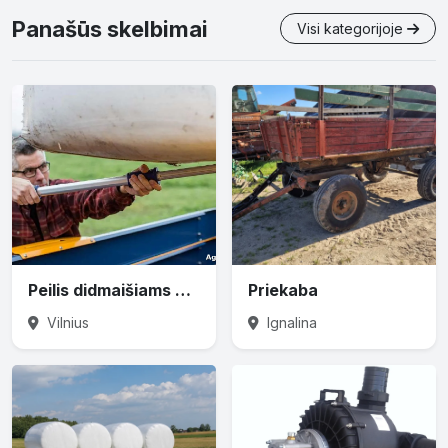
Panašūs skelbimai
Visi kategorijoje
Peilis didmaišiams prapjauti
Priekaba
Vilnius
Ignalina