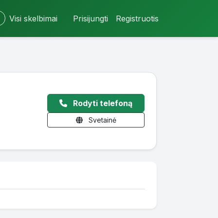
Visi skelbimai
Prisijungti
Registruotis
Rodyti telefoną
Svetainė