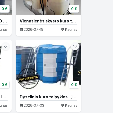
0 €
0 €
Dvisienė kuro talpa (5000 litrų)
Vienasienės skysto kuro talpyklos (naudotos)
unas
2026-07-19
Kaunas
0 €
0 €
Kuro išpilstymo įranga su IBC talpa
Dyzelinio kuro talpyklos - įvairūs dydžiai
unas
2026-07-03
Kaunas