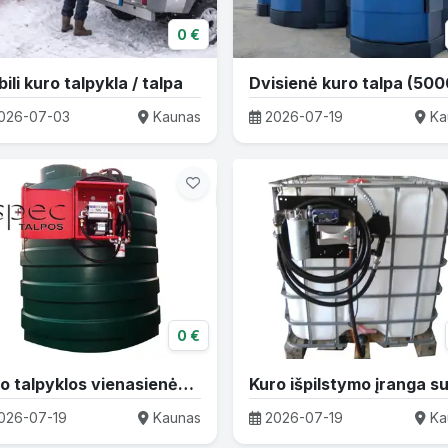
0 €
ili kuro talpykla / talpa
026-07-03
Kaunas
2026-07-19
Ka
0 €
Kuro talpyklos vienasienės, antžeminės
026-07-19
Kaunas
2026-07-19
Ka