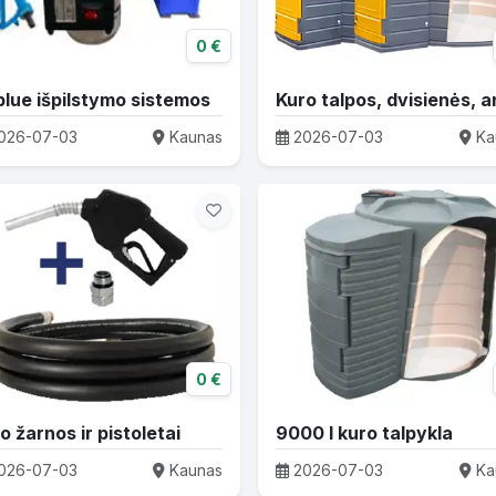
0 €
lue išpilstymo sistemos
026-07-03
Kaunas
2026-07-03
Ka
0 €
o žarnos ir pistoletai
9000 l kuro talpykla
026-07-03
Kaunas
2026-07-03
Ka