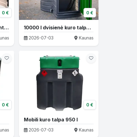
0 €
0 €
Kuro talpos, dvisienės, antžeminės
10000 l dvisienė kuro talpykla Swimer
unas
2026-07-03
Kaunas
0 €
0 €
Mobili kuro talpa 950 l
unas
2026-07-03
Kaunas