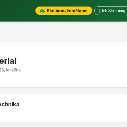
Skelbimų žemėlapis
Įdėti Skelbimą
eriai
28, Mitkūnai
echnika