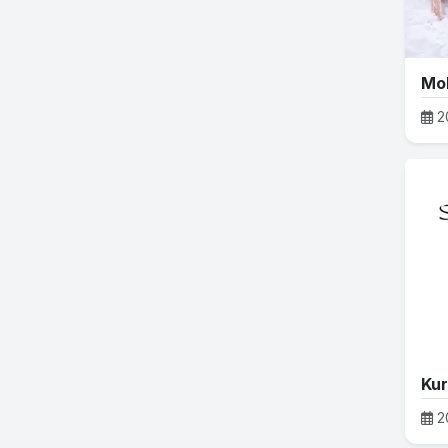
Mob
2
2