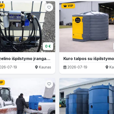
IP
VIP
0 €
Dyzelino išpilstymo įranga - komplektuojame
026-07-19
Kaunas
2026-07-19
Ka
IP