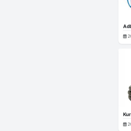
Adb
2
Kur
2