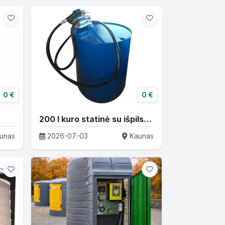
0 €
0 €
200 l kuro statinė su išpilstymo įranga
unas
2026-07-03
Kaunas