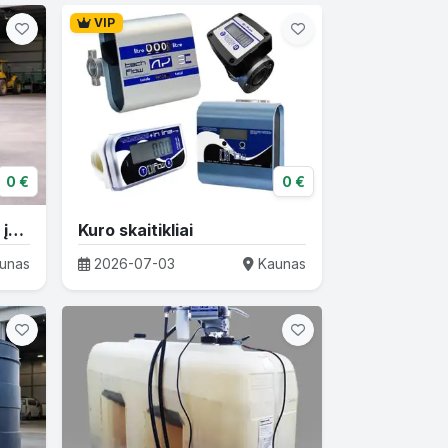
VIP
0 €
0 €
Kuro talpos su išpilstymo įranga - patikrinti sprendimai
Kuro skaitikliai
unas
2026-07-03
Kaunas