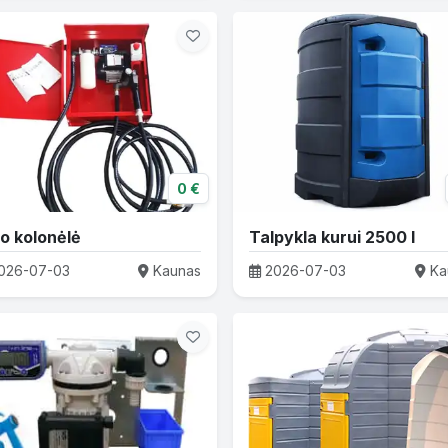
0 €
o kolonėlė
Talpykla kurui 2500 l
026-07-03
Kaunas
2026-07-03
Ka