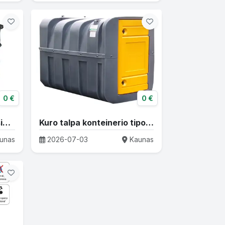
0 €
0 €
Kuro išpilstymo įranga / siurbliai / žarnos / skaitliukai / kiti priedai
Kuro talpa konteinerio tipo 2500 l
unas
2026-07-03
Kaunas