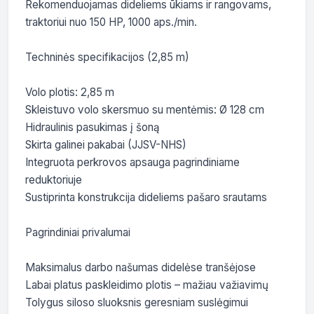
Rekomenduojamas dideliems ūkiams ir rangovams, 
traktoriui nuo 150 HP, 1000 aps./min.

Techninės specifikacijos (2,85 m)

Volo plotis: 2,85 m

Skleistuvo volo skersmuo su mentėmis: Ø 128 cm

Hidraulinis pasukimas į šoną

Skirta galinei pakabai (JJSV-NHS)

Integruota perkrovos apsauga pagrindiniame 
reduktoriuje

Sustiprinta konstrukcija dideliems pašaro srautams

Pagrindiniai privalumai

Maksimalus darbo našumas didelėse tranšėjose

Labai platus paskleidimo plotis – mažiau važiavimų

Tolygus siloso sluoksnis geresniam suslėgimui
