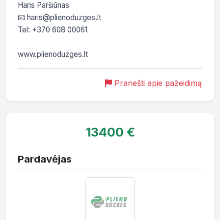
Haris Paršiūnas

📧 haris@plienoduzges.lt

Tel: +370 608 00061

Pranešti apie pažeidimą
13400 €
Pardavėjas