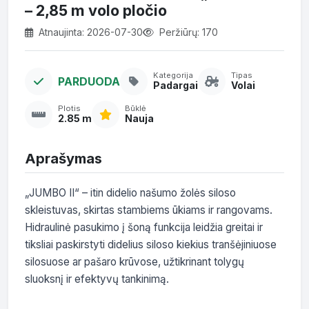
– 2,85 m volo pločio
Atnaujinta: 2026-07-30
Peržiūrų: 170
Kategorija
Tipas
PARDUODA
Padargai
Volai
Plotis
Būklė
2.85 m
Nauja
Aprašymas
„JUMBO II“ – itin didelio našumo žolės siloso 
skleistuvas, skirtas stambiems ūkiams ir rangovams. 
Hidraulinė pasukimo į šoną funkcija leidžia greitai ir 
tiksliai paskirstyti didelius siloso kiekius tranšėjiniuose 
silosuose ar pašaro krūvose, užtikrinant tolygų 
sluoksnį ir efektyvų tankinimą.
