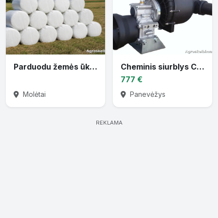
Parduodu žemės ūkio techniką
Cheminis siurblys CTP-30 varomas traktoriaus darbiniu velenu
777 €
Molėtai
Panevėžys
REKLAMA