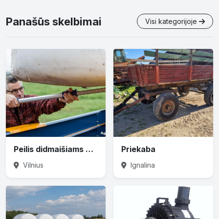
Panašūs skelbimai
Visi kategorijoje
Peilis didmaišiams prapjauti
Priekaba
Vilnius
Ignalina