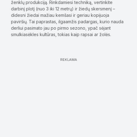
ženklų produkciją. Rinkdamiesi techniką, vertinkite
darbinį plotį (nuo 3 iki 12 metrų) ir žiedų skersmenį –
didesni žiedai mažiau kemšasi ir geriau kopijuoja
paviršių. Tai paprastas, ilgaamžis padargas, kurio nauda
derliui pasimato jau po pirmo sezono, ypač sėjant
smulkiasėkles kultūras, tokias kaip rapsai ar žolės.
REKLAMA