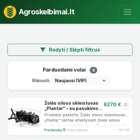
Agroskelbimai.lt
Rodyti / Slėpti filtrus
Parduodami volai
4
Rikiuoti:
Žolės siloso skleistuvas
6270 €
„Plantar“ – su pasukimo
funkcija
Produkto paskirtis Žolės siloso skleistuvas
„Plantar“ skirtas efektyviam žolės siloso
paskirstymui tranšėjiniuose (bunkeriniuose)
Parduoda
·
Visa Lietuva
07-30
silosuose bei...