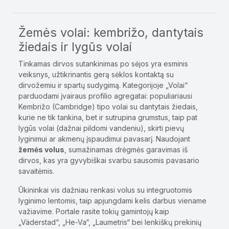
Žemės volai: kembrižo, dantytais
žiedais ir lygūs volai
Tinkamas dirvos sutankinimas po sėjos yra esminis
veiksnys, užtikrinantis gerą sėklos kontaktą su
dirvožemiu ir spartų sudygimą. Kategorijoje „Volai“
parduodami įvairaus profilio agregatai: populiariausi
Kembrižo (Cambridge) tipo volai su dantytais žiedais,
kurie ne tik tankina, bet ir sutrupina grumstus, taip pat
lygūs volai (dažnai pildomi vandeniu), skirti pievų
lyginimui ar akmenų įspaudimui pavasarį. Naudojant
žemės volus
, sumažinamas drėgmės garavimas iš
dirvos, kas yra gyvybiškai svarbu sausomis pavasario
savaitėmis.
Ūkininkai vis dažniau renkasi volus su integruotomis
lyginimo lentomis, taip apjungdami kelis darbus viename
važiavime. Portale rasite tokių gamintojų kaip
„Väderstad“, „He-Va“, „Laumetris“ bei lenkiškų prekinių