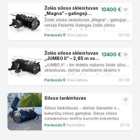
Žolės siloso skleistuvas
10400 €
„Magna“ – galingoji
versija
Žolės siloso skleistuvas „Magna“ – galingoji
versija Paskirtis Galingas žolės siloso
skleistuvas „Magna“ skirtas greitam ir
Parduoda
·
Visa Lietuva
07-30
tolygiam siloso...
Žolės siloso skleistuvas
13400 €
„JUMBO II“ – 2,85 m volo
pločio
„JUMBO II“ – itin didelio našumo žolės siloso
skleistuvas, skirtas stambiems ūkiams ir
rangovams. Hidraulinė pasukimo į šoną
Parduoda
·
Visa Lietuva
07-30
funkcija leidžia...
Siloso tankintuvas
Siloso tankintuvas - skirtas šienainio ir
kukurūzų siloso gamybai. Geras siloso
sutankinimas leidžia paruošti kokybišką
pašarą, sutaupo vietos,...
Parduoda
·
Radviliškis
07-13