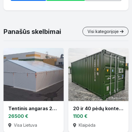
Panašūs skelbimai
Visi kategorijoje
Tentinis angaras 20 x 20 x 7.7m
20 ir 40 pėdų konteineriai.
26500 €
1100 €
Visa Lietuva
Klaipėda