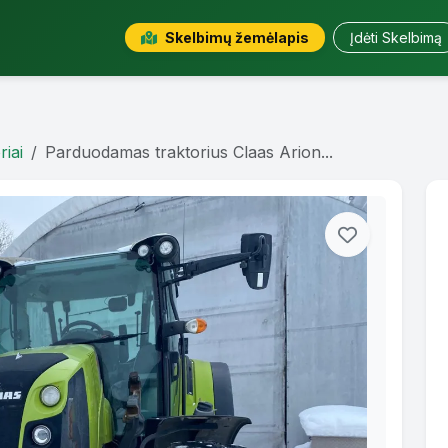
Skelbimų žemėlapis
Įdėti Skelbimą
riai
Parduodamas traktorius Claas Arion...