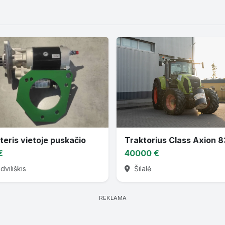
teris vietoje puskačio
Traktorius Class Axion 
€
40000 €
viliškis
Šilalė
REKLAMA