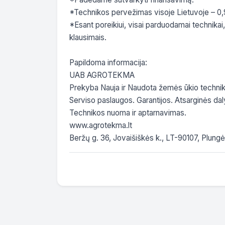
*Technikos pervežimas visoje Lietuvoje – 0,
*Esant poreikiui, visai parduodamai technikai,
klausimais.

Papildoma informacija:

UAB AGROTEKMA

Prekyba Nauja ir Naudota žemės ūkio technika
Serviso paslaugos. Garantijos. Atsarginės daly
Technikos nuoma ir aptarnavimas.

www.agrotekma.lt

Beržų g. 36, Jovaišiškės k., LT-90107, Plungės