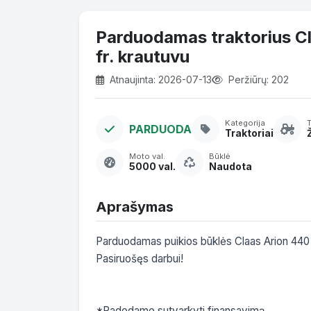
Parduodamas traktorius C
fr. krautuvu
Atnaujinta: 2026-07-13
Peržiūrų: 202
Kategorija
PARDUODA
Traktoriai
Moto val.
Būklė
5000 val.
Naudota
Aprašymas
Parduodamas puikios būklės Claas Arion 440 tr
Pasiruošęs darbui!

*Padedame sutvarkyti finansavimą.
