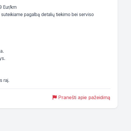
9 Eur/km

 suteikiame pagalbą detalių tiekimo bei serviso 
.

s.

 raj.
Pranešti apie pažeidimą