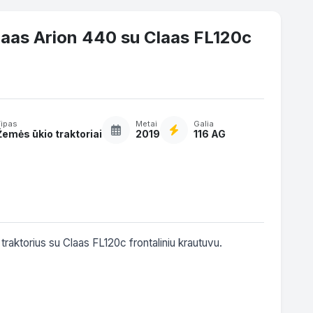
laas Arion 440 su Claas FL120c
Tipas
Metai
Galia
Žemės ūkio traktoriai
2019
116 AG
aktorius su Claas FL120c frontaliniu krautuvu.
