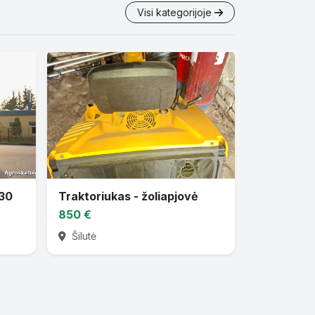
Visi kategorijoje
830
Traktoriukas - žoliapjovė
850 €
Šilutė