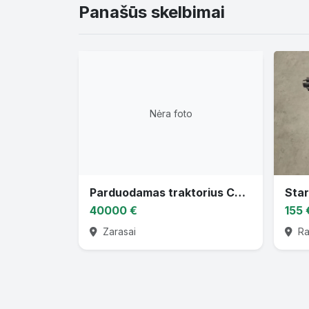
Panašūs skelbimai
Nėra foto
Parduodamas traktorius CASE PUMA 130
Star
40000 €
155 
Zarasai
Rad