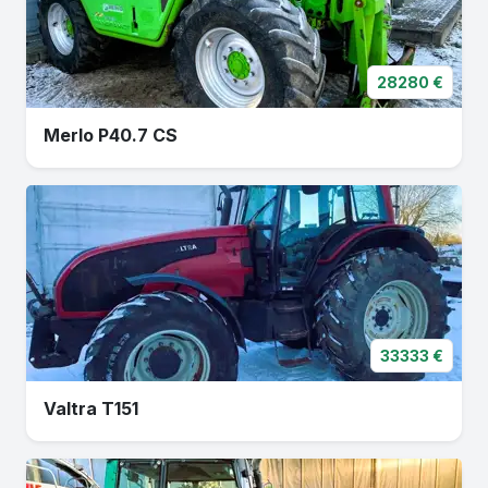
28280 €
Merlo P40.7 CS
33333 €
Valtra T151