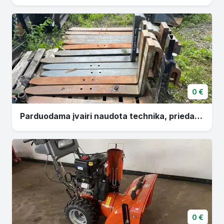
0 €
Parduodama įvairi naudota technika, priedai, dalys
0 €