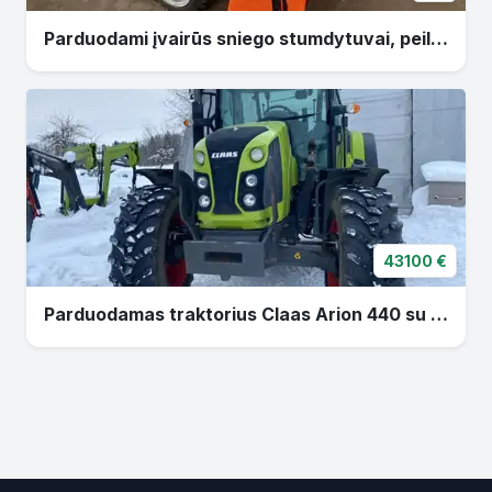
Parduodami įvairūs sniego stumdytuvai, peiliai, pūtikai ir t.t.
43100 €
Parduodamas traktorius Claas Arion 440 su Claas FL120c fr. krautuvu