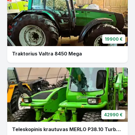
19900 €
Traktorius Valtra 8450 Mega
42990 €
Teleskopinis krautuvas MERLO P38.10 Turbo Farmer