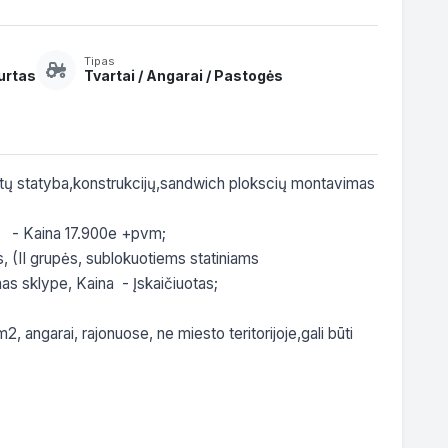
Tipas
urtas
Tvartai / Angarai / Pastogės
tų statyba,konstrukcijų,sandwich plokscių montavimas 
  - Kaina 17.900e +pvm;

, (II grupės, sublokuotiems statiniams  
as sklype, Kaina  - Įskaičiuotas;

2, angarai, rajonuose, ne miesto teritorijoje,gali būti 