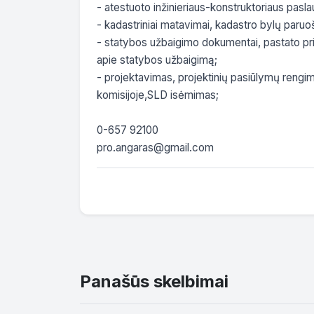
- atestuoto inžinieriaus-konstruktoriaus pasla
- kadastriniai matavimai, kadastro bylų paruoši
- statybos užbaigimo dokumentai, pastato pr
apie statybos užbaigimą;

- projektavimas, projektinių pasiūlymų rengi
komisijoje,SLD isėmimas;

0-657 92100

pro.angaras@gmail.com
Panašūs skelbimai