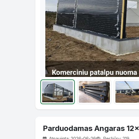
Parduodamas Angaras 12
Atnaujinta: 2026-06-26
Peržiūrų: 219