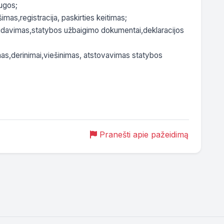
ugos;

mas,registracija, paskirties keitimas;

idavimas,statybos užbaigimo dokumentai,deklaracijos 
mas,derinimai,viešinimas, atstovavimas statybos 
Pranešti apie pažeidimą