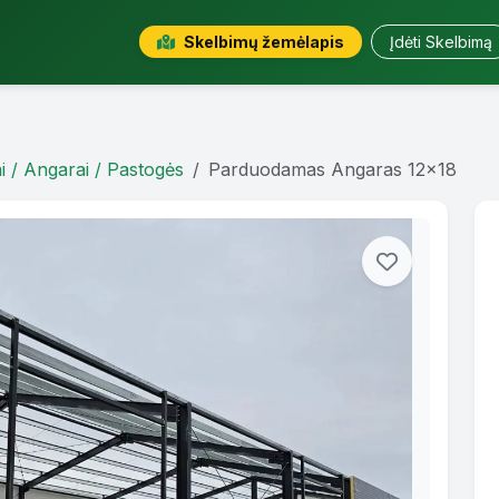
Skelbimų žemėlapis
Įdėti Skelbimą
i / Angarai / Pastogės
Parduodamas Angaras 12x18