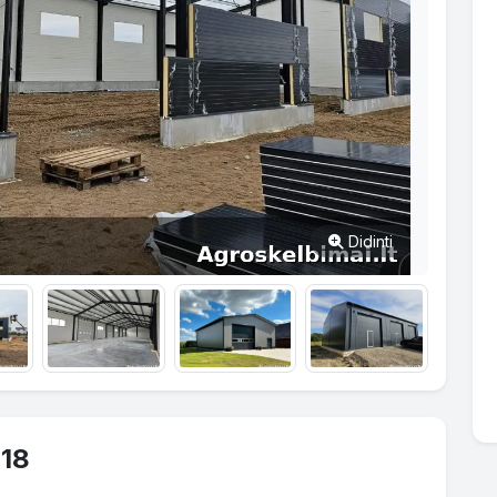
Didinti
x18