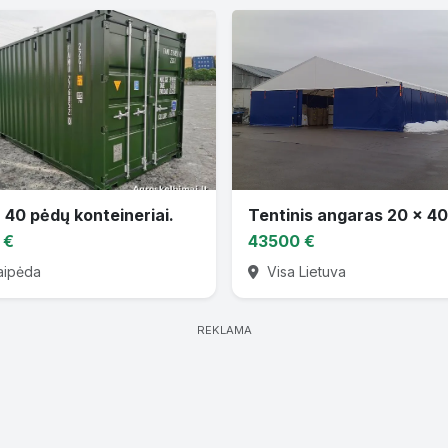
r 40 pėdų konteineriai.
 €
43500 €
aipėda
Visa Lietuva
REKLAMA