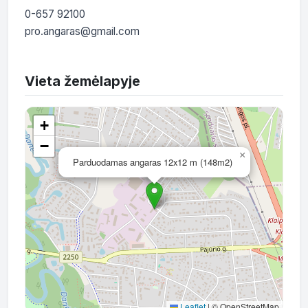
0-657 92100

Vieta žemėlapyje
+
−
×
Parduodamas angaras 12x12 m (148m2)
Leaflet
|
© OpenStreetMap