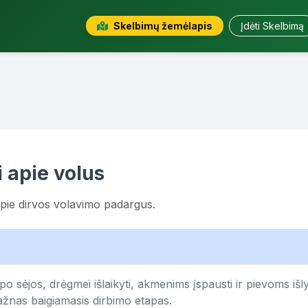
Skelbimų žemėlapis
Įdėti Skelbimą
 apie volus
pie dirvos volavimo padargus.
 po sėjos, drėgmei išlaikyti, akmenims įspausti ir pievoms išly
dažnas baigiamasis dirbimo etapas.