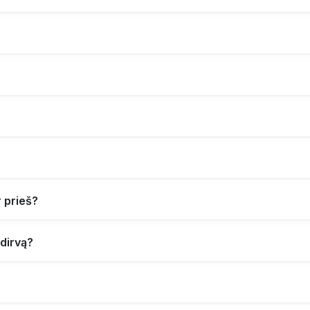
 prieš?
 dirvą?