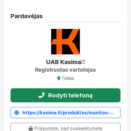
Pardavėjas
UAB Kasima
Registruotas vartotojas
Telšiai
Rodyti telefoną
https://kasima.lt/produktas/manitou-mlt633-priekine-asis/
Prisijunkite, kad susisiektumėte