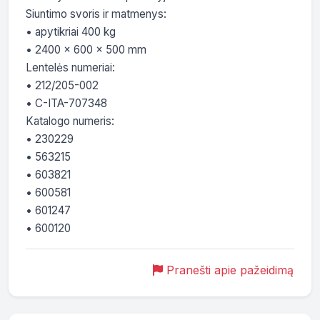
Siuntimo svoris ir matmenys:

• apytikriai 400 kg

• 2400 x 600 x 500 mm

Lentelės numeriai:

• 212/205-002

• C-ITA-707348

Katalogo numeris:

• 230229

• 563215

• 603821

• 600581

• 601247

• 600120
Pranešti apie pažeidimą