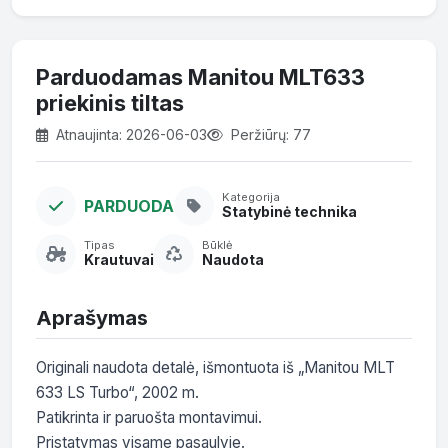
Parduodamas Manitou MLT633
priekinis tiltas
Atnaujinta: 2026-06-03
Peržiūrų: 77
Kategorija
PARDUODA
Statybinė technika
Tipas
Būklė
Krautuvai
Naudota
Aprašymas
Originali naudota detalė, išmontuota iš „Manitou MLT 
633 LS Turbo“, 2002 m.

Patikrinta ir paruošta montavimui.

Pristatymas visame pasaulyje.
