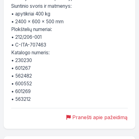
Siuntinio svoris ir matmenys:

• apytikriai 400 kg

• 2400 x 600 x 500 mm

Plokštelių numeriai:

• 212/206-001

• C-ITA-707463

Katalogo numeris:

• 230230

• 601267

• 562482

• 600552

• 601269

• 563212
Pranešti apie pažeidimą