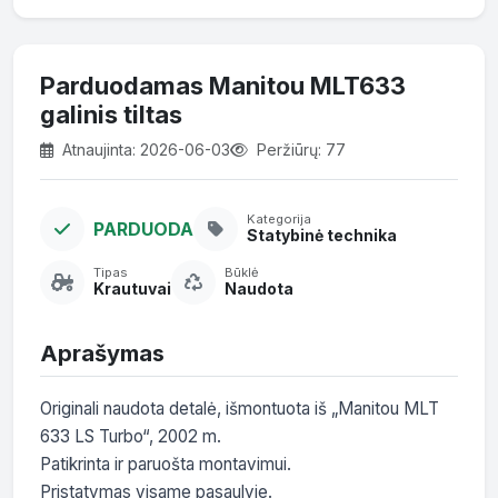
Parduodamas Manitou MLT633
galinis tiltas
Atnaujinta: 2026-06-03
Peržiūrų: 77
Kategorija
PARDUODA
Statybinė technika
Tipas
Būklė
Krautuvai
Naudota
Aprašymas
Originali naudota detalė, išmontuota iš „Manitou MLT 
633 LS Turbo“, 2002 m.

Patikrinta ir paruošta montavimui.

Pristatymas visame pasaulyje.
