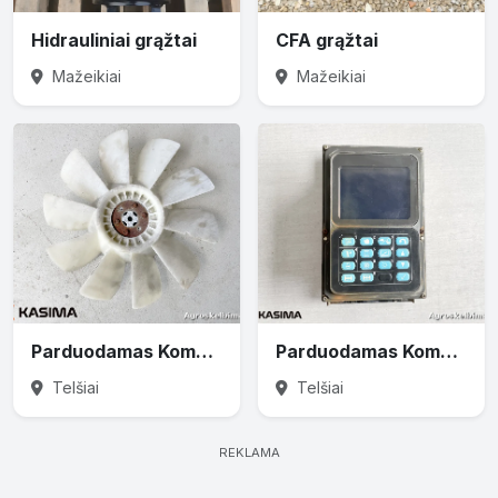
Hidrauliniai grąžtai
CFA grąžtai
Mažeikiai
Mažeikiai
Parduodamas Komatsu PW160 variklio ventiliatorius
Parduodamas Komatsu PW160 monitorius
Telšiai
Telšiai
REKLAMA