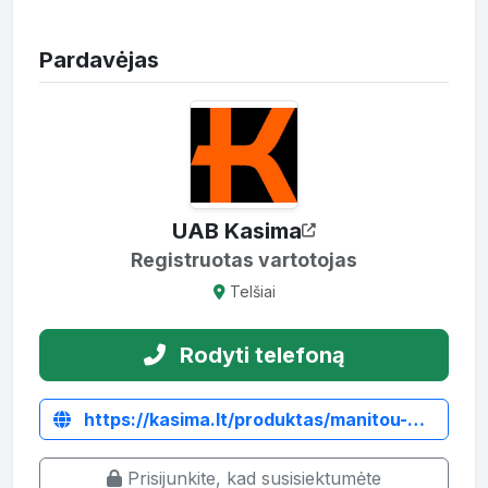
Pardavėjas
UAB Kasima
Registruotas vartotojas
Telšiai
Rodyti telefoną
https://kasima.lt/produktas/manitou-mlt633-galine-asis/
Prisijunkite, kad susisiektumėte