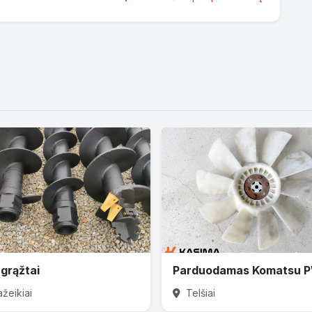
grąžtai
žeikiai
Telšiai