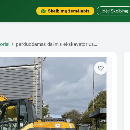
Skelbimų žemėlapis
Įdėti Skelbimą
oriai
parduodamas dalimis ekskavatorius...