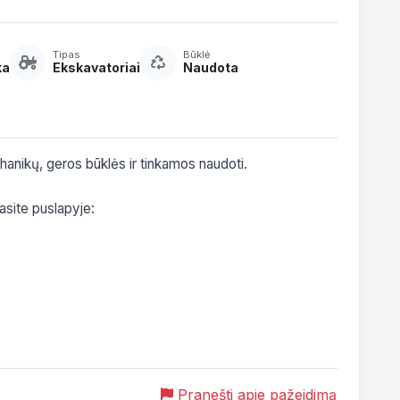
Tipas
Būklė
ka
Ekskavatoriai
Naudota
hanikų, geros būklės ir tinkamos naudoti.

asite puslapyje:

Pranešti apie pažeidimą