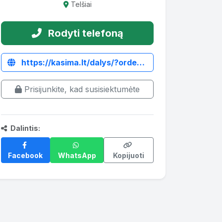
Telšiai
Rodyti telefoną
https://kasima.lt/dalys/?orderby=price-desc&paged=1&yith_wcan=1&product_cat=js130w-2007
Prisijunkite, kad susisiektumėte
Dalintis:
Facebook
WhatsApp
Kopijuoti