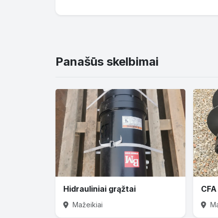
Panašūs skelbimai
Hidrauliniai grąžtai
CFA 
Mažeikiai
Ma