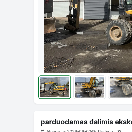
parduodamas dalimis eks
Atnaujinta: 2026-06-02
Peržiūrų: 93