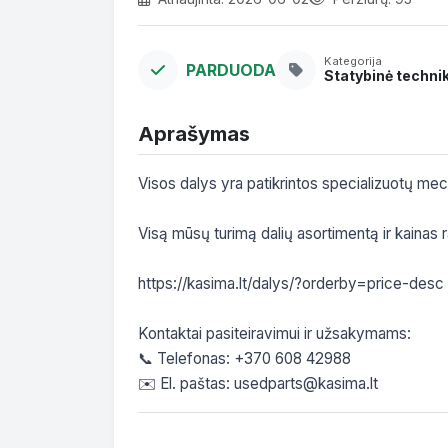
Kategorija
PARDUODA
Statybinė techni
Aprašymas
Visos dalys yra patikrintos specializuotų mec
Visą mūsų turimą dalių asortimentą ir kainas r
https://kasima.lt/dalys/?orderby=price-desc

Kontaktai pasiteiravimui ir užsakymams:

📞 Telefonas: +370 608 42988

✉️ El. paštas: usedparts@kasima.lt