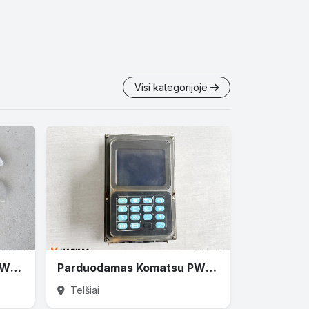
Visi kategorijoje
Parduodamas Komatsu PW160 variklio ventiliatorius
Parduodamas Komatsu PW160 monitorius
Telšiai