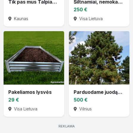
Tik pas mus Talpiausios ritės vandens žarnai
Šiltnamiai, nemokamai pristatom
250 €
Kaunas
Visa Lietuva
Pakeliamos lysvės
Parduodame juodąsias pušis
29 €
500 €
Visa Lietuva
Vilnius
REKLAMA