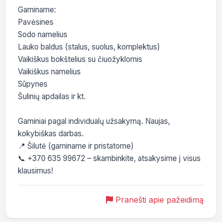
Gaminame:

Pavėsines

Sodo namelius

Lauko baldus (stalus, suolus, komplektus)

Vaikiškus bokštelius su čiuožyklomis

Vaikiškus namelius

Sūpynes

Šulinių apdailas ir kt.

Gaminiai pagal individualų užsakymą. Naujas, 
kokybiškas darbas.

📍 Šilutė (gaminame ir pristatome)

📞 +370 635 99672 – skambinkite, atsakysime į visus 
klausimus!
Pranešti apie pažeidimą