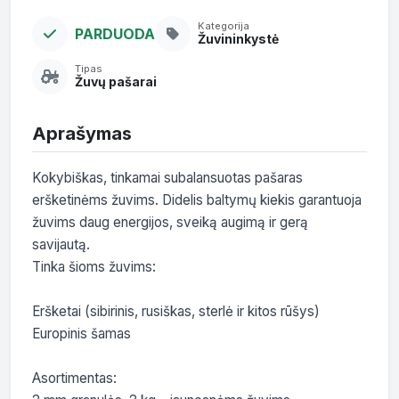
Kategorija
PARDUODA
Žuvininkystė
Tipas
Žuvų pašarai
Aprašymas
Kokybiškas, tinkamai subalansuotas pašaras 
eršketinėms žuvims. Didelis baltymų kiekis garantuoja 
žuvims daug energijos, sveiką augimą ir gerą 
savijautą.

Tinka šioms žuvims:

Eršketai (sibirinis, rusiškas, sterlė ir kitos rūšys)

Europinis šamas

Asortimentas:
