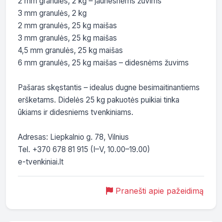
2 mm granulės, 2 kg – jaunesnėms žuvims

3 mm granulės, 2 kg

2 mm granulės, 25 kg maišas

3 mm granulės, 25 kg maišas

4,5 mm granulės, 25 kg maišas

6 mm granulės, 25 kg maišas – didesnėms žuvims

Pašaras skęstantis – idealus dugne besimaitinantiems 
eršketams. Didelės 25 kg pakuotės puikiai tinka 
ūkiams ir didesniems tvenkiniams.

Adresas: Liepkalnio g. 78, Vilnius

Tel. +370 678 81 915 (I–V, 10.00–19.00)

e-tvenkiniai.lt
Pranešti apie pažeidimą