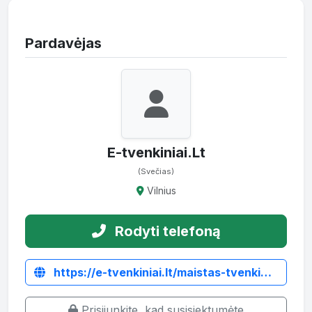
Pardavėjas
E-tvenkiniai.Lt
(Svečias)
Vilnius
Rodyti telefoną
https://e-tvenkiniai.lt/maistas-tvenkiniu-zuvims/maistas-ersketinems-zuvims
Prisijunkite, kad susisiektumėte