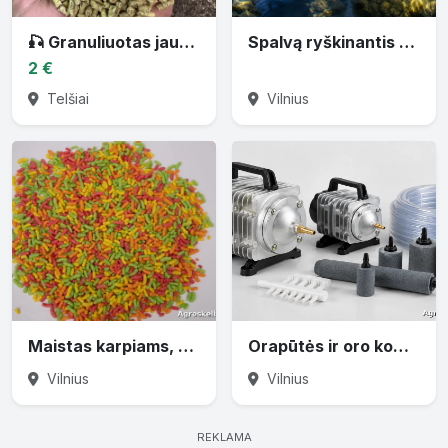
🎣 Granuliuotas jaukas žuvims 🎣
Spalvą ryškinantis maistas KOI karpiams
2 €
Telšiai
Vilnius
Maistas karpiams, KOI ir šamams
Orapūtės ir oro kompresoriai tvenkiniams
Vilnius
Vilnius
REKLAMA