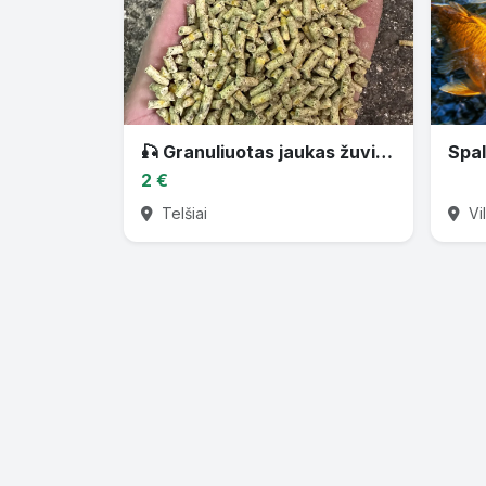
🎣 Granuliuotas jaukas žuvims 🎣
2 €
Telšiai
Vil