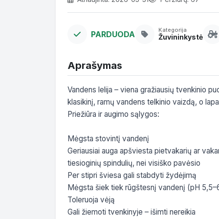
Kategorija
PARDUODA
Žuvininkystė
Aprašymas
Vandens lelija – viena gražiausių tvenkinio puo
klasikinį, ramų vandens telkinio vaizdą, o lap
Priežiūra ir augimo sąlygos:

Mėgsta stovintį vandenį

Geriausiai auga apšviesta pietvakarių ar vaka
tiesioginių spindulių, nei visiško pavėsio

Per stipri šviesa gali stabdyti žydėjimą

Mėgsta šiek tiek rūgštesnį vandenį (pH 5,5–6,
Toleruoja vėją

Gali žiemoti tvenkinyje – išimti nereikia
