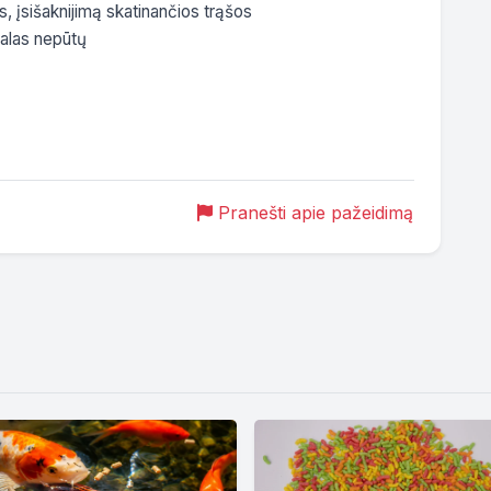
 įsišaknijimą skatinančios trąšos

alas nepūtų

Pranešti apie pažeidimą