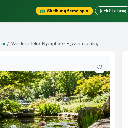
Skelbimų žemėlapis
Įdėti Skelbimą
lai
Vandens lelija Nymphaea - įvairių spalvų