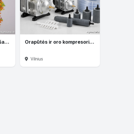
Maistas karpiams, KOI ir šamams
Orapūtės ir oro kompresoriai tvenkiniams
Vilnius