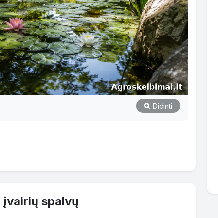
Didinti
įvairių spalvų