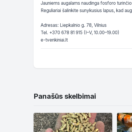
Jauniems augalams naudinga fosforo turinčios,
Reguliariai šalinkite sunykusius lapus, kad aug
Adresas: Liepkalnio g. 78, Vilnius

Tel. +370 678 81 915 (I–V, 10.00–19.00)

e-tvenkiniai.lt
Panašūs skelbimai