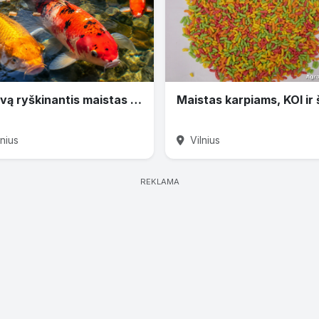
Spalvą ryškinantis maistas KOI karpiams
nius
Vilnius
REKLAMA