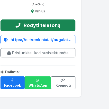
(Svečias)
Vilnius
Rodyti telefoną
https://e-tvenkiniai.lt/augalai-zuvys-tvenkiniui/tvenkiniu-augalai/vandens-lelija
Prisijunkite, kad susisiektumėte
Dalintis:
Facebook
WhatsApp
Kopijuoti