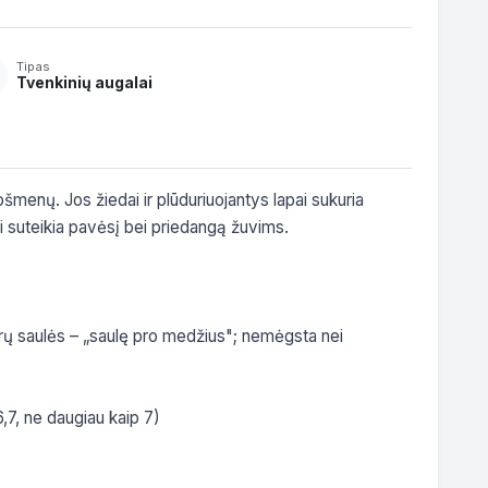
Tipas
Tvenkinių augalai
šmenų. Jos žiedai ir plūduriuojantys lapai sukuria 
ai suteikia pavėsį bei priedangą žuvims.

rų saulės – „saulę pro medžius"; nemėgsta nei 
7, ne daugiau kaip 7)
