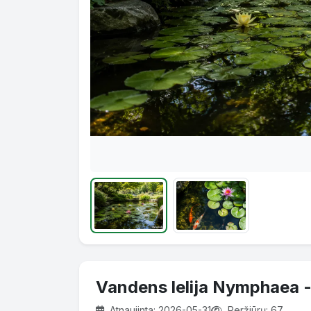
Vandens lelija Nymphaea - 
Atnaujinta: 2026-05-31
Peržiūrų: 67