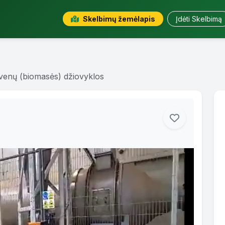
Skelbimų žemėlapis
Įdėti Skelbimą
venų (biomasės) džiovyklos