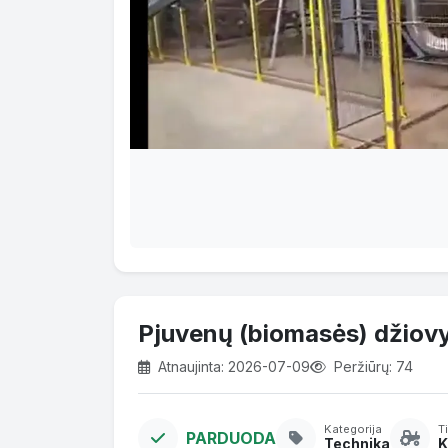
Pjuvenų (biomasės) džiov
Atnaujinta: 2026-07-09
Peržiūrų: 74
Kategorija
T
PARDUODA
Technika
K