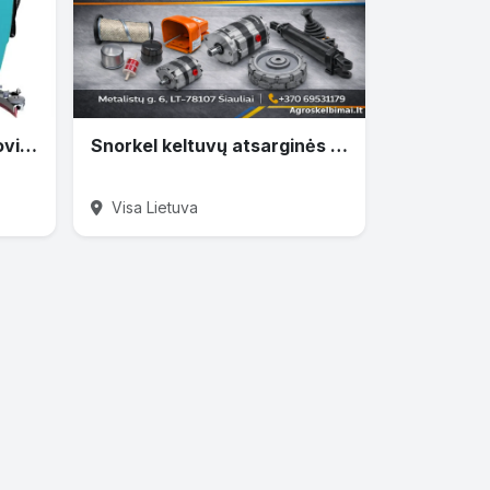
Akumuliatorinė grindų plovimo mašina AR-S5
Snorkel keltuvų atsarginės dalys
Visa Lietuva