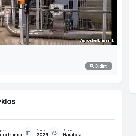
Didinti
yklos
ipas
Metai
Būklė
uro įranga
2026
Naudota