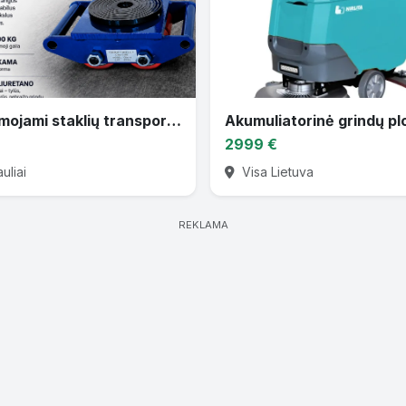
Nuomojami staklių transportavimo ratukai 6T–36T
2999 €
uliai
Visa Lietuva
REKLAMA