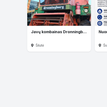
Javų kombainas Dronningborg
Šilutė
Šia