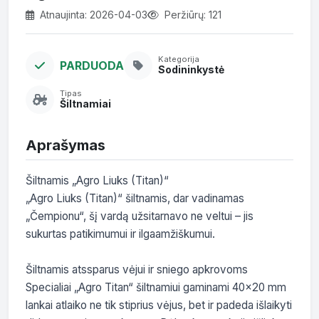
Atnaujinta: 2026-04-03
Peržiūrų: 121
Kategorija
PARDUODA
Sodininkystė
Tipas
Šiltnamiai
Aprašymas
Šiltnamis „Agro Liuks (Titan)“

„Agro Liuks (Titan)“ šiltnamis, dar vadinamas 
„Čempionu“, šį vardą užsitarnavo ne veltui – jis 
sukurtas patikimumui ir ilgaamžiškumui.

Šiltnamis atssparus vėjui ir sniego apkrovoms 

Specialiai „Agro Titan“ šiltnamiui gaminami 40×20 mm 
lankai atlaiko ne tik stiprius vėjus, bet ir padeda išlaikyti 