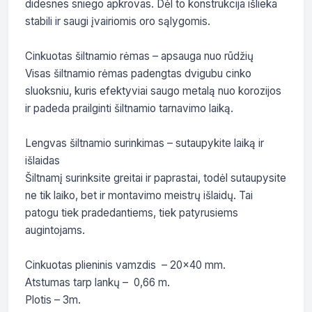
didesnes sniego apkrovas. Dėl to konstrukcija išlieka 
stabili ir saugi įvairiomis oro sąlygomis.

Cinkuotas šiltnamio rėmas – apsauga nuo rūdžių

Visas šiltnamio rėmas padengtas dvigubu cinko 
sluoksniu, kuris efektyviai saugo metalą nuo korozijos 
ir padeda prailginti šiltnamio tarnavimo laiką.

Lengvas šiltnamio surinkimas – sutaupykite laiką ir 
išlaidas

Šiltnamį surinksite greitai ir paprastai, todėl sutaupysite 
ne tik laiko, bet ir montavimo meistrų išlaidų. Tai 
patogu tiek pradedantiems, tiek patyrusiems 
augintojams.

Cinkuotas plieninis vamzdis  – 20×40 mm. 

Atstumas tarp lankų –  0,66 m. 

Plotis – 3m. 
