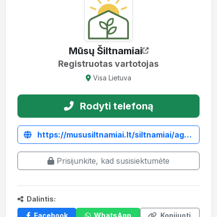
Mūsų Šiltnamiai
Registruotas vartotojas
Visa Lietuva
Rodyti telefoną
https://mususiltnamiai.lt/siltnamiai/agro-liuks-titan/
Prisijunkite, kad susisiektumėte
Dalintis:
Facebook
WhatsApp
Kopijuoti