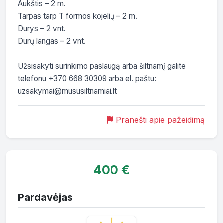
Aukštis – 2 m. 

Tarpas tarp T formos kojelių – 2 m.

Durys – 2 vnt. 

Durų langas – 2 vnt. 

Užsisakyti surinkimo paslaugą arba šiltnamį galite 
telefonu +370 668 30309 arba el. paštu: 
uzsakymai@mususiltnamiai.lt 
Pranešti apie pažeidimą
400 €
Pardavėjas