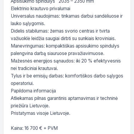
Apsisukimo spindulys	2035 – 2350 mm

Elektrinio krautuvo privalumai

Universalus naudojimas: tinkamas darbui sandėliuose ir 
lauko sąlygomis.

Didelis stabilumas: žemas svorio centras ir tvirta 
važiuoklė leidžia saugiai dirbti su sunkiais kroviniais.

Manevringumas: kompaktiškas apsisukimo spindulys 
palengvina darbą siauruose pravažiavimuose.

Mažesnės energijos sąnaudos: iki 20 % efektyvesnis 
nei tradiciniai krautuvai.

Tylus ir be emisijų darbas: komfortiškos darbo sąlygos 
operatoriui.

Papildoma informacija

Atliekamas pilnas garantinis aptarnavimas ir techninė 
priežiūra Lietuvoje.

Pristatymas visoje Lietuvoje.

Kaina: 16 700 € + PVM