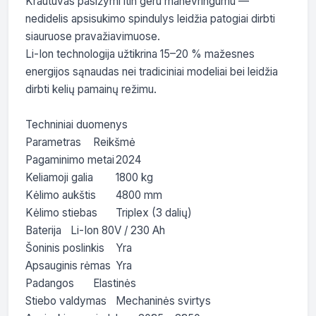
Krautuvas pasižymi itin geru manevringumu — 
nedidelis apsisukimo spindulys leidžia patogiai dirbti 
siauruose pravažiavimuose.

Li-Ion technologija užtikrina 15–20 % mažesnes 
energijos sąnaudas nei tradiciniai modeliai bei leidžia 
dirbti kelių pamainų režimu.

Techniniai duomenys

Parametras	Reikšmė

Pagaminimo metai	2024

Keliamoji galia	1800 kg

Kėlimo aukštis	4800 mm

Kėlimo stiebas	Triplex (3 dalių)

Baterija	Li-Ion 80V / 230 Ah

Šoninis poslinkis	Yra

Apsauginis rėmas	Yra

Padangos	Elastinės

Stiebo valdymas	Mechaninės svirtys
