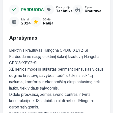
Kategorija
Tipas
PARDUODA
Technika
Krautuvai
Metai
Būklė
2024
Nauja
Aprašymas
Elektrinis krautuvas Hangcha CPD18-XEY2-SI

Parduodame naują elektrinį šakinį krautuvą Hangcha 
CPD18-XEY2-SI.

XE serijos modelis sukurtas perimant geriausias vidaus 
degimo krautuvų savybes, todėl užtikrina aukštą 
našumą, komfortą ir ekonomišką eksploatavimą tiek 
lauko, tiek vidaus sąlygomis.

Didelė prošvaisa, žemas svorio centras ir tvirta 
konstrukcija leidžia stabiliai dirbti net sudėtingomis 
darbo sąlygomis.
