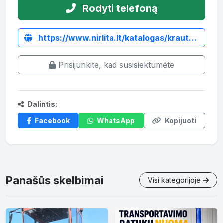
Rodyti telefoną
https://www.nirlita.lt/katalogas/krautuvai/naudoti-krautuvai/elektrinis-krautuvas-hangcha-cpd18-xey2-si/
Prisijunkite, kad susisiektumėte
Dalintis:
Facebook
WhatsApp
Kopijuoti
Panašūs skelbimai
Visi kategorijoje