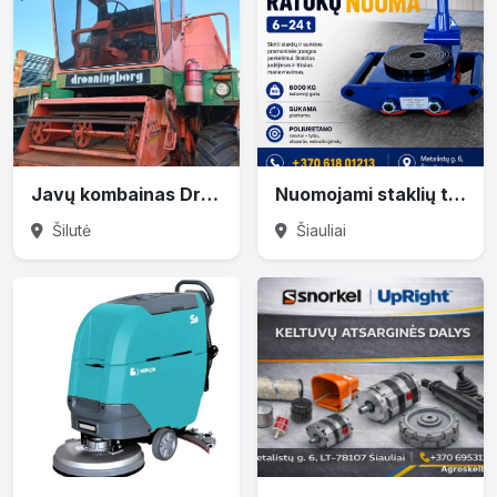
Javų kombainas Dronningborg
Nuomojami staklių transportavimo ratukai 6T–36T
Šilutė
Šiauliai