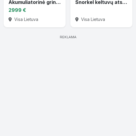
Akumuliatorinė grindų plovimo mašina AR-S5
Snorkel keltuvų atsarginės dalys
2999 €
Visa Lietuva
Visa Lietuva
REKLAMA