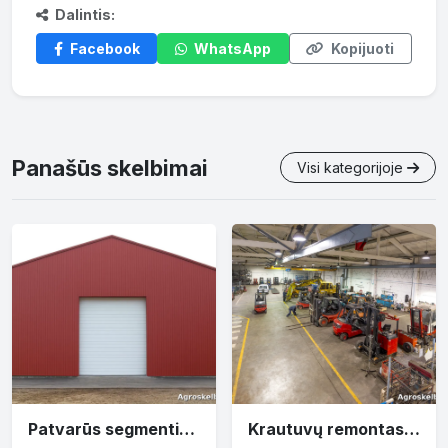
Dalintis:
Facebook
WhatsApp
Kopijuoti
Panašūs skelbimai
Visi kategorijoje
Patvarūs segmentiniai vartai ūkiui – Gamyba ir montavimas
Krautuvų remontas ir servisas Šiauliai