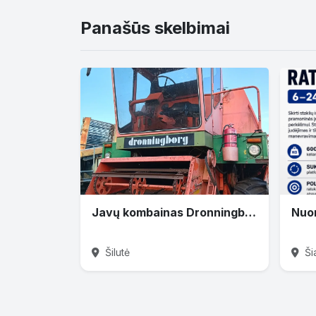
Panašūs skelbimai
Javų kombainas Dronningborg
Šilutė
Šia