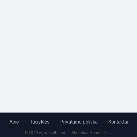
Apie
Taisyklės
Privatumo politika
Kontaktai
© 2026 Agroskelbimai.lt - Skelbimai žemės ūkiui.