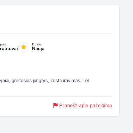
ipas
Būklė
rautuvai
Nauja
niai, greitosios jungtys,  restauravimas. Tel. 
Pranešti apie pažeidimą