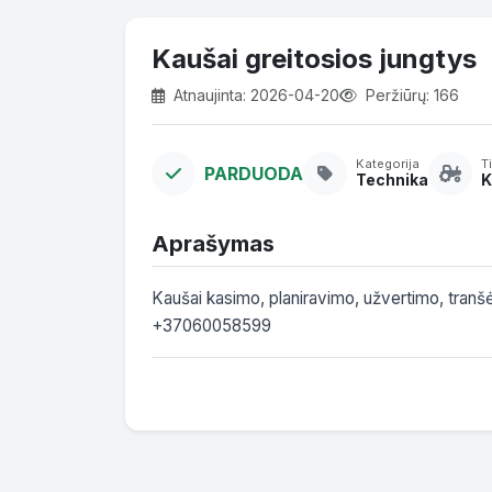
Kaušai greitosios jungtys
Atnaujinta: 2026-04-20
Peržiūrų: 166
Kategorija
T
PARDUODA
Technika
K
Aprašymas
Kaušai kasimo, planiravimo, užvertimo, tranšėji
+37060058599