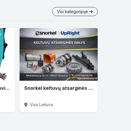
Visi kategorijoje
Akumuliatorinė grindų plovimo mašina AR-S5
Snorkel keltuvų atsarginės dalys
Visa Lietuva