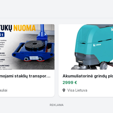
Nuomojami staklių transportavimo ratukai 6T–36T
2999 €
uliai
Visa Lietuva
REKLAMA