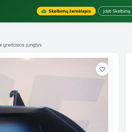
Skelbimų žemėlapis
Įdėti Skelbimą
i greitosios jungtys