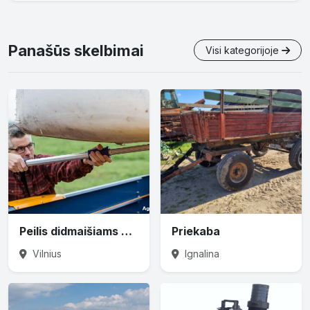
Panašūs skelbimai
Visi kategorijoje
Peilis didmaišiams prapjauti
Priekaba
Vilnius
Ignalina