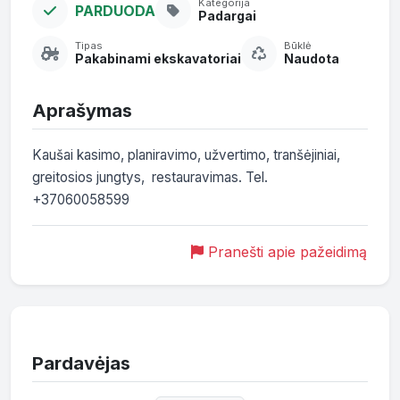
Kategorija
PARDUODA
Padargai
Tipas
Būklė
Pakabinami ekskavatoriai
Naudota
Aprašymas
Kaušai kasimo, planiravimo, užvertimo, tranšėjiniai, 
greitosios jungtys,  restauravimas. Tel. 
+37060058599
Pranešti apie pažeidimą
Pardavėjas