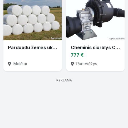
Parduodu žemės ūkio techniką
Cheminis siurblys CTP-30 varomas traktoriaus darbiniu velenu
777 €
Molėtai
Panevėžys
REKLAMA