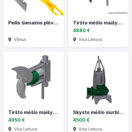
Peilis šienainio plėvelei ir tinkleliui nupjauti
Tiršto mėšlo maišytuvas TMR 3D
4880 €
Vilnius
Visa Lietuva
Tiršto mėšlo maišytuvas TMR 3 DL
Skysto mėšlo siurblys su panardinamu varikliu TMPF3
4950 €
4500 €
Visa Lietuva
Visa Lietuva