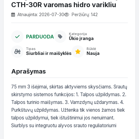
CTH-30R varomas hidro varikliu
Atnaujinta: 2026-07-30
Peržiūrų: 142
Kategorija
PARDUODA
Ūkio įranga
Tipas
Būklė
Siurbliai ir maišyklės
Nauja
Aprašymas
75 mm 3 išėjimai, skirtas aktyviems skysčiams. Srautų 
skirstymo sistemos funkcijos: 1. Talpos užpildymas. 2. 
Talpos turinio maišymas. 3. Vamzdynų uždarymas. 4. 
Purkštuvų užpildymas. Užtenka tik vienos žarnos tiek 
talpos užpildymui, tiek ištuštinimui jos nenuimant. 
Siurblys su integruotu alyvos srauto reguliatoriumi
