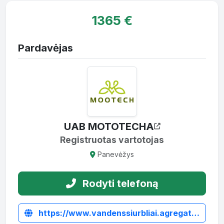
1365 €
Pardavėjas
UAB MOTOTECHA
Registruotas vartotojas
Panevėžys
Rodyti telefoną
https://www.vandenssiurbliai.agregatai.lt/hidromotoriniai-vandens-siurbliai/cheminis-siurblys-cth30r-varomas-hidro-varikliu-su-srautu-skirstymo-sistema