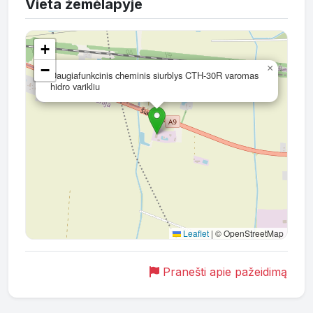
Vieta žemėlapyje
+
−
×
Daugiafunkcinis cheminis siurblys CTH-30R varomas
hidro varikliu
Leaflet
|
© OpenStreetMap
Pranešti apie pažeidimą