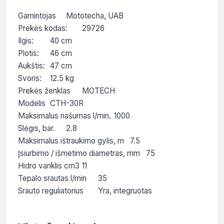
Gamintojas	Mototecha, UAB

Prekės kodas:	29726

Ilgis:	40 cm

Plotis:	46 cm

Aukštis:	47 cm

Svoris:	12.5 kg

Prekės ženklas	MOTECH

Modelis	CTH-30R

Maksimalus našumas l/min.	1000

Slėgis, bar.	2.8

Maksimalus ištraukimo gylis, m	7.5

Įsiurbimo / išmetimo diametras, mm	75

Hidro variklis cm3	11

Tepalo srautas l/min	35

Srauto reguliatorius	Yra, integruotas