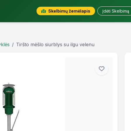
Skelbimų žemėlapis
Įdėti Skelbimą
yklės
Tiršto mėšlo siurblys su ilgu velenu