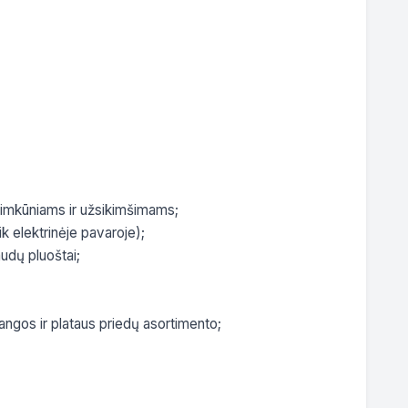
timkūniams ir užsikimšimams;

k elektrinėje pavaroje);

udų pluoštai;

angos ir plataus priedų asortimento;
