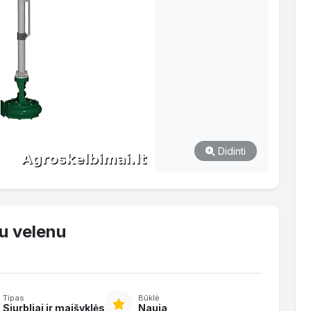
Didinti
gu velenu
Tipas
Būklė
Siurbliai ir maišyklės
Nauja