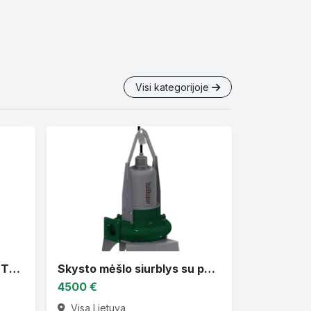
Visi kategorijoje
Tiršto mėšlo maišytuvas TMR 3 DL
Skysto mėšlo siurblys su panardinamu varikliu TMPF3
4500 €
Visa Lietuva