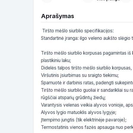
Aprašymas
 Tiršto mėšlo siurblio specifikacijos:

Standartinė įranga: ilgo veleno aukšto slėgio t
Tiršto mėšlo siurblio korpusas pagamintas i
plastikiniu laku;

Didelės talpos tiršto mėšlo siurblio korpusas
Viršutinis įsiurbimas su sraigto tiekimu;

Sparnuotė ir darbinis ratas, padengti sukepint
Tiršto mėšlo siurblio guoliai ir sandarikliai su 
rūgščiai atsparių grūdintų žiedų;

Varantysis velenas veikia alyvos vonioje, aps
Alyvos lygio matuoklis alyvos lygyje;

Įtempimo jungtis (tik elektrinėje pavaroje);

Termostatinis vienos fazės apsauga nuo perkai