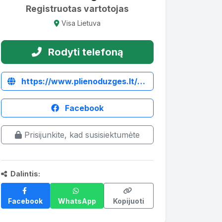
Registruotas vartotojas
Visa Lietuva
Rodyti telefoną
https://www.plienoduzges.lt/skysto-meslo-siurblys-ilgu-velenu
Facebook
Prisijunkite, kad susisiektumėte
Dalintis:
Facebook
WhatsApp
Kopijuoti