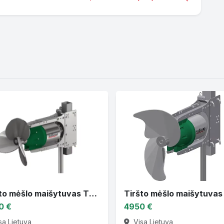
Tiršto mėšlo maišytuvas TMR 3D
0 €
4950 €
sa Lietuva
Visa Lietuva