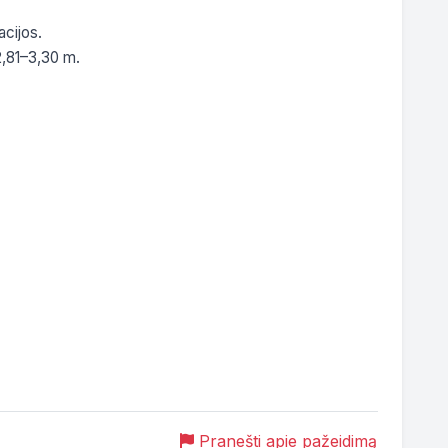
cijos.

,81–3,30 m.

Pranešti apie pažeidimą