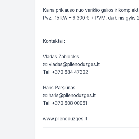
Kaina priklauso nuo variklio galios ir komplekta
Pvz.: 15 kW – 9 300 € + PVM, darbinis gylis 2
Kontaktai :

Vladas Zablockis 

📧 vladas@plienoduzges.lt

Tel: +370 684 47302

Haris Paršiūnas

📧 haris@plienoduzges.lt

Tel: +370 608 00061
