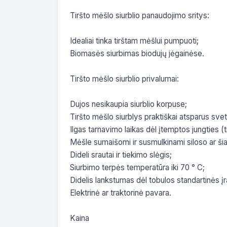
Tiršto mėšlo siurblio panaudojimo sritys:​

Idealiai tinka tirštam mėšlui pumpuoti;

Biomasės siurbimas biodujų jėgainėse.

Tiršto mėšlo siurblio privalumai:

Dujos nesikaupia siurblio korpuse;

Tiršto mėšlo siurblys praktiškai atsparus sve
Ilgas tarnavimo laikas dėl įtemptos jungties (ti
Mėšle sumaišomi ir susmulkinami siloso ar šia
Dideli srautai ir tiekimo slėgis;

Siurbimo terpės temperatūra iki 70 ° C;

Didelis lankstumas dėl tobulos standartinės įr
Elektrinė ar traktorinė pavara.

Kaina
