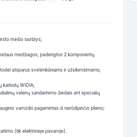
iršto mėšlo siurblys;

š ketaus medžiagos, padengtos 2 komponentų 
, todėl atsparus svetimkūniams ir užsikimšimams;

ų karbidų WIDIA;

radialinių velenų sandarinimo žiedais ant specialių 
auginis vamzdis pagamintas iš nerūdijančio plieno;

timo (tik elektrinėje pavaroje).
