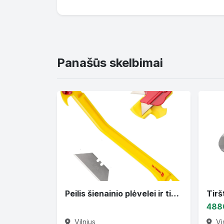
Panašūs skelbimai
Peilis šienainio plėvelei ir tinkleliui nupjauti
488
Vilnius
Vi