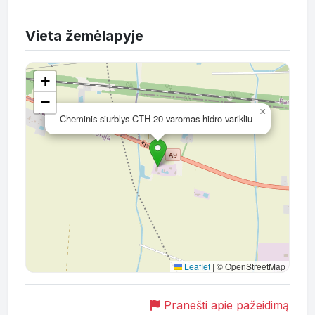
Vieta žemėlapyje
+
−
×
Cheminis siurblys CTH-20 varomas hidro varikliu
Leaflet
|
© OpenStreetMap
Pranešti apie pažeidimą