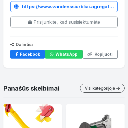
https://www.vandenssiurbliai.agregatai.lt/hidromotoriniai-vandens-siurbliai/cheminis-vandens-siurblys-cth-20-hidro-variklis
Prisijunkite, kad susisiektumėte
Dalintis:
Facebook
WhatsApp
Kopijuoti
Panašūs skelbimai
Visi kategorijoje