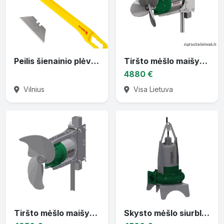
Peilis šienainio plėvelei ir tinkleliui nupjauti
Tiršto mėšlo maišytuvas TMR 3D
4880 €
Vilnius
Visa Lietuva
Tiršto mėšlo maišytuvas TMR 3 DL
Skysto mėšlo siurblys su panardinamu varikliu TMPF3