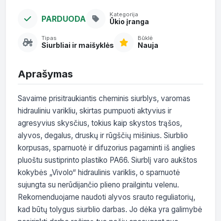
Kategorija
PARDUODA
Ūkio įranga
Tipas
Būklė
Siurbliai ir maišyklės
Nauja
Aprašymas
Savaime prisitraukiantis cheminis siurblys, varomas 
hidrauliniu varikliu, skirtas pumpuoti aktyvius ir 
agresyvius skysčius, tokius kaip skystos trąšos, 
alyvos, degalus, druskų ir rūgščių mišinius. Siurblio 
korpusas, sparnuotė ir difuzorius pagaminti iš anglies 
pluoštu sustiprinto plastiko PA66. Siurblį varo aukštos 
kokybės „Vivolo“ hidraulinis variklis, o sparnuotė 
sujungta su nerūdijančio plieno prailgintu velenu. 
Rekomenduojame naudoti alyvos srauto reguliatorių, 
kad būtų tolygus siurblio darbas. Jo dėka yra galimybė 