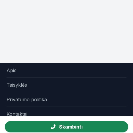
Apie
Taisyklės
Privatumo politika
Kontaktai
Skambinti
© 2026 Agroskelbimai.lt - Skelbimai žemės ūkiui.