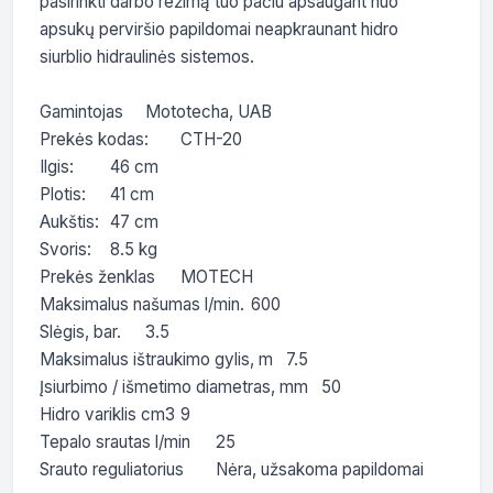
pasirinkti darbo režimą tuo pačiu apsaugant nuo 
apsukų perviršio papildomai neapkraunant hidro 
siurblio hidraulinės sistemos.

Gamintojas	Mototecha, UAB

Prekės kodas:	CTH-20

Ilgis:	46 cm

Plotis:	41 cm

Aukštis:	47 cm

Svoris:	8.5 kg

Prekės ženklas	MOTECH

Maksimalus našumas l/min.	600

Slėgis, bar.	3.5

Maksimalus ištraukimo gylis, m	7.5

Įsiurbimo / išmetimo diametras, mm	50

Hidro variklis cm3	9

Tepalo srautas l/min	25
