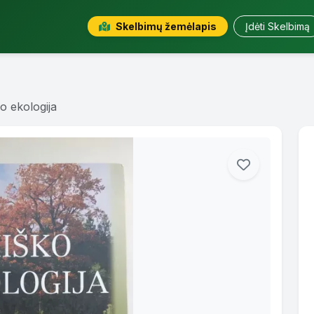
Skelbimų žemėlapis
Įdėti Skelbimą
o ekologija