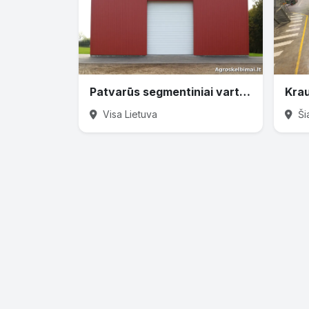
Patvarūs segmentiniai vartai ūkiui – Gamyba ir montavimas
Visa Lietuva
Šia