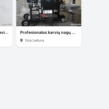
Pramoninių grindų betonavimas
Profesionalus karvių nagų karpymas ir gydymas
Visa Lietuva