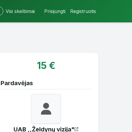
Visi skelbimai
Prisijungti
Registruotis
15 €
Pardavėjas
UAB ,,Želdynų vizija"