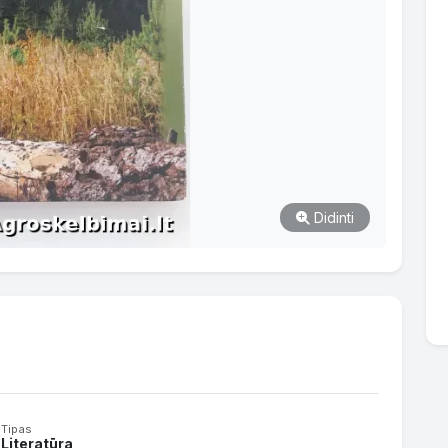
Didinti
Tipas
Literatūra