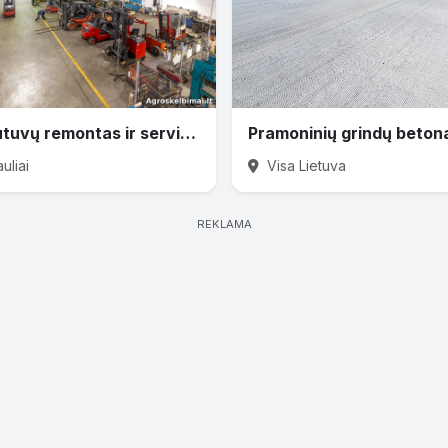
Krautuvų remontas ir servisas Šiauliai
uliai
Visa Lietuva
REKLAMA